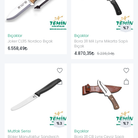
%7
Bıçaklar
Bıçaklar
Joker CL115 Nordico Bıçak
Bora 311 MA Lynx Mikarta Saplı
Bıçak
6.558,49
4.870,35
5.236,94
%3
%7
Mutfak Serisi
Bıçaklar
Böker Manufaktur Sandwich
Bora 311 CB Lynx Ceviz Saplı