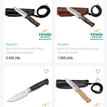
Bıçaklar
Bıçaklar
Bora 511 Survivor Kök Ceviz
Bora 511 Survivor Boynuz Sap
Sap Gravürlü Bıçak
Gravürlü Bıçak
6.665,19
7.855,40