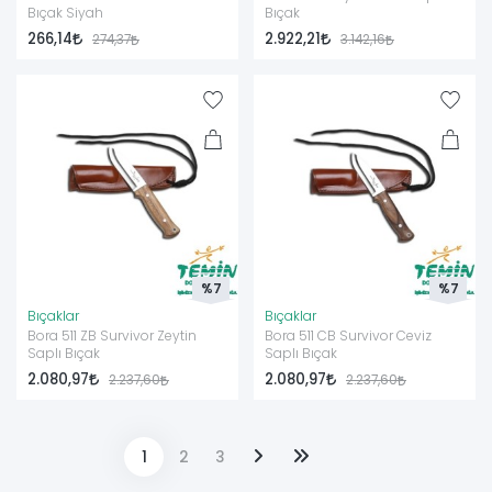
Bıçak Siyah
Bıçak
266,14
2.922,21
274,37
3.142,16
%7
%7
Bıçaklar
Bıçaklar
Bora 511 ZB Survivor Zeytin
Bora 511 CB Survivor Ceviz
Saplı Bıçak
Saplı Bıçak
2.080,97
2.080,97
2.237,60
2.237,60
1
2
3