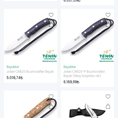
6.537,09
Bıçaklar
Bıçaklar
Joker CM120 Bushcrafter Bıçak
Joker CM120-P Bushcrafter
Bıçak (Ateş başlatıcı ile)
5.018,74
6.169,99