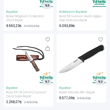
%5
Bıçaklar
Koleksiyon Bıçaklar
Böker Magnum Collection
Bora 511 Survivor Zeytin Ağacı
2024 Bıçak
Sap Gravürlü Bıçak
9.563,23
6.093,89
10.066,56
%7
%3
Bıçaklar
Bıçaklar
Bora 511 CB (4mm) Survivor
Böker Arbolito BK-1 Bıçak
Ceviz Saplı Bıçak
8.577,06
8.842,33
2.258,07
2.428,03