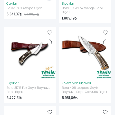
Çakılar
Bıçaklar
Böker Plus Atropos Çakı
Bora 317 W Fox Wenge Saplı
Bıçak
5.341,37
5.506,57
1.809,12
Bıçaklar
Koleksiyon Bıçaklar
Bora 317 B Fox Geyik Boynuzu
Bora 408 Leopard Geyik
Saplı Bıçak
Boynuzu Saplı Gravürlü Bıçak
3.427,81
5.951,06