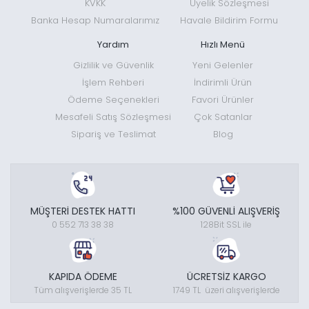
KVKK
Üyelik Sözleşmesi
Banka Hesap Numaralarımız
Havale Bildirim Formu
Yardım
Hızlı Menü
Gizlilik ve Güvenlik
Yeni Gelenler
İşlem Rehberi
İndirimli Ürün
Ödeme Seçenekleri
Favori Ürünler
Mesafeli Satış Sözleşmesi
Çok Satanlar
Sipariş ve Teslimat
Blog
MÜŞTERİ DESTEK HATTI
%100 GÜVENLİ ALIŞVERİŞ
0 552 713 38 38
128Bit SSL ile
KAPIDA ÖDEME
ÜCRETSİZ KARGO
Tüm alışverişlerde 35 TL
1749 TL üzeri alışverişlerde