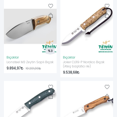
%3
Bıçaklar
Bıçaklar
Lionsteel M3 Zeytin Saplı Bıçak
Joker CL119-P Nordico Bıçak
(Ateş başlatıcı ile)
9.894,97
10.201,00
9.538,68