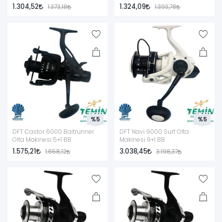
1.304,52
1.324,09
1.373,18
1.393,78
%5
%5
DFT Castor 6000 Baitrunner
DFT Navi 9000 Surf Olta
Olta Makinesi 5+1 BB
Makinesi 9+1 BB
1.575,21
3.038,45
1.658,12
3.198,37