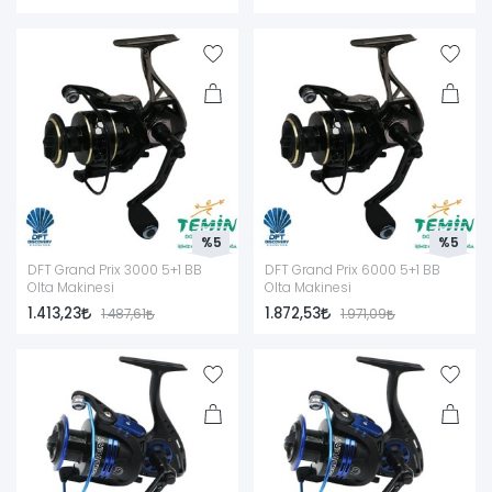
%5
%5
DFT Grand Prix 3000 5+1 BB
DFT Grand Prix 6000 5+1 BB
Olta Makinesi
Olta Makinesi
1.413,23
1.872,53
1.487,61
1.971,09