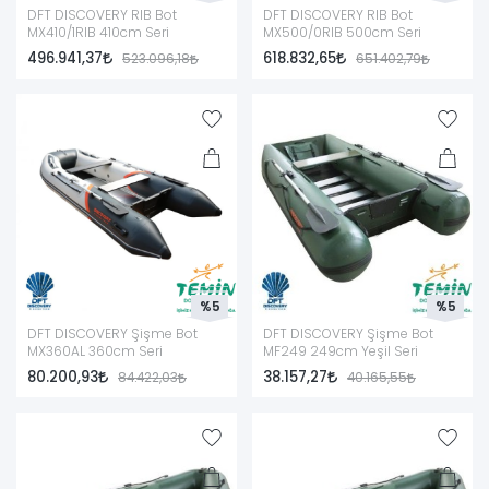
DFT DISCOVERY RIB Bot
DFT DISCOVERY RIB Bot
MX410/1RIB 410cm Seri
MX500/0RIB 500cm Seri
496.941,37
618.832,65
523.096,18
651.402,79
%5
%5
DFT DISCOVERY Şişme Bot
DFT DISCOVERY Şişme Bot
MX360AL 360cm Seri
MF249 249cm Yeşil Seri
80.200,93
38.157,27
84.422,03
40.165,55