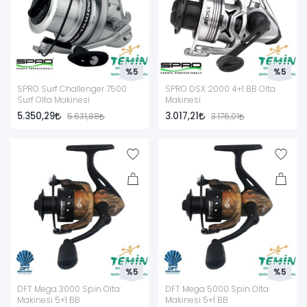
%5
%5
SPRO Surf Challenger 7500
SPRO DSX 2000 4+1 BB Olta
Surf Olta Makinesi
Makinesi
5.350,29
3.017,21
5.631,88
3.176,01
%5
%5
DFT Mega 3000 Spin Olta
DFT Mega 5000 Spin Olta
Makinesi 5+1 BB
Makinesi 5+1 BB