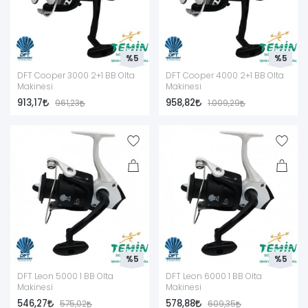
%5
%5
DFT Cooper 3000 2+1 BB Olta
DFT Cooper 4000 2+1 BB Olta
Makinesi
Makinesi
913,17
958,82
961,23
1.009,29
%5
%5
DFT Leon 5000 1 BB Olta
DFT Leon 6000 1 BB Olta
Makinesi
Makinesi
546,27
578,88
575,02
609,35