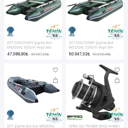
%5
%5
DFT DISCOVERY Şişme Bot
DFT DISCOVERY Şişme Bot
MS300AL 300cm Yeşil Seri
MS320AL 320cm Yeşil Seri
47.088,90
50.947,02
49.567,26
53.628,44
%5
%5
DFT Şişme Bot Eco MX360AL
SPRO SLC POWER 6000 4+1BB 1