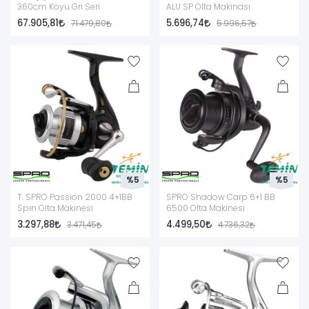
360cm Koyu Gri Seri
ALU SP Olta Makinası
67.905,81
5.696,74
71.479,80
5.996,57
%5
%5
T. SPRO Passion 2000 4+1BB
SPRO Shadow Carp 6+1 BB
Spin Olta Makinesi
6500 Olta Makinesi
3.297,88
4.499,50
3.471,45
4.736,32