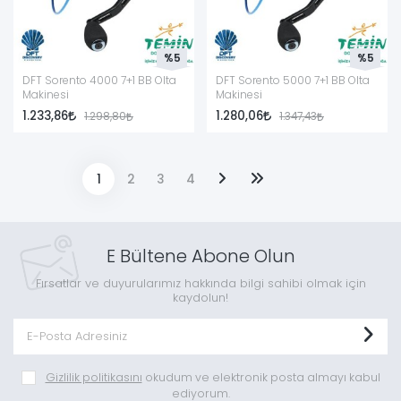
%5
%5
DFT Sorento 4000 7+1 BB Olta
DFT Sorento 5000 7+1 BB Olta
Makinesi
Makinesi
1.233,86
1.280,06
1.298,80
1.347,43
1
2
3
4
E Bültene Abone Olun
Fırsatlar ve duyurularımız hakkında bilgi sahibi olmak için
kaydolun!
Gizlilik politikasını
okudum ve elektronik posta almayı kabul
ediyorum.