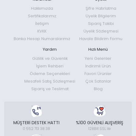
Hakkımızda
Şifre Hatırlatma
Sertifikalarımız
Üyelik Bilgilerim
İletişim
Sipariş Takibi
KVKK
Üyelik Sözleşmesi
Banka Hesap Numaralarımız
Havale Bildirim Formu
Yardım
Hızlı Menü
Gizlilik ve Güvenlik
Yeni Gelenler
İşlem Rehberi
İndirimli Ürün
Ödeme Seçenekleri
Favori Ürünler
Mesafeli Satış Sözleşmesi
Çok Satanlar
Sipariş ve Teslimat
Blog
MÜŞTERİ DESTEK HATTI
%100 GÜVENLİ ALIŞVERİŞ
0 552 713 38 38
128Bit SSL ile