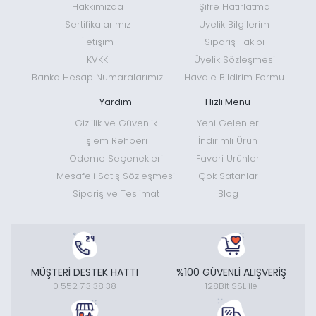
Hakkımızda
Şifre Hatırlatma
Sertifikalarımız
Üyelik Bilgilerim
İletişim
Sipariş Takibi
KVKK
Üyelik Sözleşmesi
Banka Hesap Numaralarımız
Havale Bildirim Formu
Yardım
Hızlı Menü
Gizlilik ve Güvenlik
Yeni Gelenler
İşlem Rehberi
İndirimli Ürün
Ödeme Seçenekleri
Favori Ürünler
Mesafeli Satış Sözleşmesi
Çok Satanlar
Sipariş ve Teslimat
Blog
MÜŞTERİ DESTEK HATTI
%100 GÜVENLİ ALIŞVERİŞ
0 552 713 38 38
128Bit SSL ile