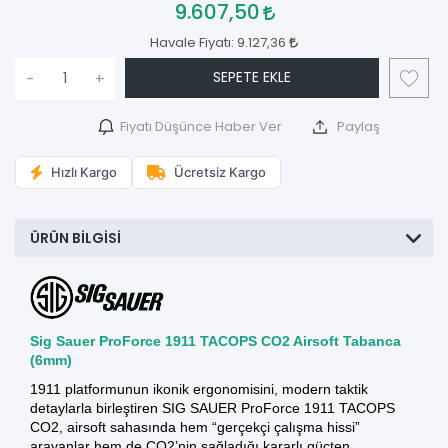
9.607,50
Havale Fiyatı:
9.127,36
SEPETE EKLE
-
+
Fiyatı Düşünce Haber Ver
Paylaş
Hızlı Kargo
Ücretsiz Kargo
ÜRÜN BILGISI
Sig Sauer ProForce 1911 TACOPS CO2 Airsoft Tabanca
(6mm)
1911 platformunun ikonik ergonomisini, modern taktik
detaylarla birleştiren SIG SAUER ProForce 1911 TACOPS
CO2, airsoft sahasında hem “gerçekçi çalışma hissi”
arayanlar hem de CO2’nin sağladığı kararlı güçten