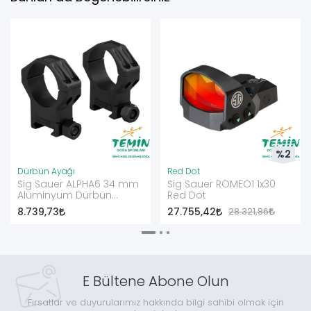
%2
Dürbün Ayağı
Red Dot
Sig Sauer ALPHA6 34 mm
Sig Sauer ROMEO1 1x30
Alüminyum Dürbün
Red Dot
Halkası - Extra High
8.739,73
27.755,42
28.321,86
E Bültene Abone Olun
Fırsatlar ve duyurularımız hakkında bilgi sahibi olmak için