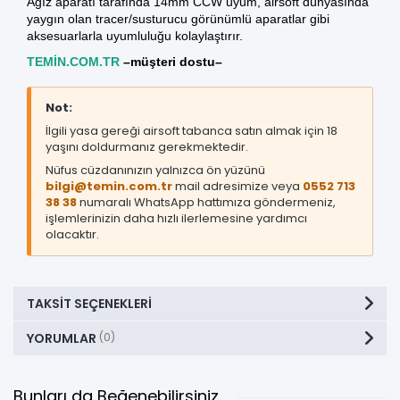
Ağız aparatı tarafında 14mm CCW uyum, airsoft dünyasında
yaygın olan tracer/susturucu görünümlü aparatlar gibi
aksesuarlarla uyumluluğu kolaylaştırır.
TEMİN.COM.TR
–müşteri dostu–
Not:
İlgili yasa gereği airsoft tabanca satın almak için 18
yaşını doldurmanız gerekmektedir.
Nüfus cüzdanınızın yalnızca ön yüzünü
bilgi@temin.com.tr
mail adresimize veya
0552 713
38 38
numaralı WhatsApp hattımıza göndermeniz,
işlemlerinizin daha hızlı ilerlemesine yardımcı
olacaktır.
TAKSIT SEÇENEKLERI
YORUMLAR
(0)
Bunları da Beğenebilirsiniz