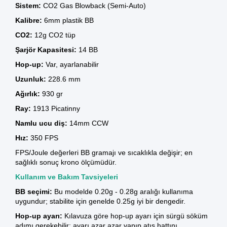
Sistem:
CO2 Gas Blowback (Semi-Auto)
Kalibre:
6mm plastik BB
CO2:
12g
CO2 tüp
Şarjör Kapasitesi:
14 BB
Hop-up:
Var, ayarlanabilir
Uzunluk:
228.6 mm
Ağırlık:
930 gr
Ray:
1913 Picatinny
Namlu ucu diş:
14mm CCW
Hız:
350 FPS
FPS/Joule değerleri BB gramajı ve sıcaklıkla değişir; en
sağlıklı sonuç krono ölçümüdür.
Kullanım ve Bakım Tavsiyeleri
BB seçimi:
Bu modelde 0.20g - 0.28g aralığı kullanıma
uygundur; stabilite için genelde 0.25g iyi bir dengedir.
Hop-up ayarı:
Kılavuza göre hop-up ayarı için sürgü söküm
adımı gerekebilir; ayarı azar azar yapıp atış hattını