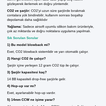
gözleyerek ilerlemek en doğru yöntemdir.
CO2 ve şarjör:
CO2’yi uzun süre şarjörde bırakmak
contalara yük bindirebilir; kullanım sonrası boşaltıp
depolamak daha sağlıklıdır
Yağlama:
Sadece airsoft uyumlu
silikon
bakım ürünleriyle,
çok az miktarda ve doğru noktalara uygulama yapılmalı.
Sık Sorulan Sorular
1) Bu model blowback mi?
Evet, CO2
blowback
sistemlidir ve yarı otomatik çalışır.
2) Hangi CO2 ile çalışır?
Şarjör içine yerleşen 12 gram CO2 tüp ile çalışır.
3) Şarjör kapasitesi kaç?
14 BB kapasiteli drop-free şarjörle gelir.
4) Hop-up var mı?
Evet, ayarlanabilir hop-up vardır.
5) 14mm CCW ne işime yarar?