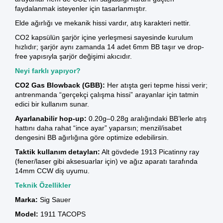
faydalanmak isteyenler için tasarlanmıştır.
Elde ağırlığı ve mekanik hissi vardır, atış karakteri nettir.
CO2 kapsülün şarjör içine yerleşmesi sayesinde kurulum
hızlıdır; şarjör aynı zamanda 14 adet 6mm BB taşır ve drop-
free yapısıyla şarjör değişimi akıcıdır.
Neyi farklı yapıyor?
CO2 Gas Blowback (GBB):
Her atışta geri tepme hissi verir;
antrenmanda “gerçekçi çalışma hissi” arayanlar için tatmin
edici bir kullanım sunar.
Ayarlanabilir hop-up:
0.20g–0.28g aralığındaki BB’lerle atış
hattını daha rahat “ince ayar” yaparsın; menzil/isabet
dengesini BB ağırlığına göre optimize edebilirsin.
Taktik kullanım detayları:
Alt gövdede 1913 Picatinny ray
(fener/laser gibi aksesuarlar için) ve ağız aparatı tarafında
14mm CCW diş uyumu.
Teknik Özellikler
Marka:
Sig Sauer
Model:
1911
TACOPS