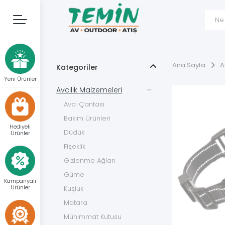
Ana Sayfa
A
Kategoriler
Yeni Ürünler
Avcılık Malzemeleri
Avcı Çantası
Bakım Ürünleri
Hediyeli
Düdük
Ürünler
Fişeklik
Gizlenme Ağları
Güme
Kampanyalı
Ürünler
Kuşluk
Matara
Mühimmat Kutusu