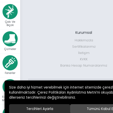
Çakı & Bıçak
Çizmeler
Fenerler
Çakı Ve
Bıçak
Fişek Dolum Malzemesi
Kurumsal
Havalılar
Hakkımızda
Hobi Ürünleri
Sertifikalarımız
Kamp Malzemeleri
Çizmeler
İletişim
Okçuluk
KVKK
Optik & Elektronik
Banka Hesap Numaralarımız
Outdoor & Giyim
Fenerler
Tabanca Ekipmanları
Tüfek Ekipmanları
MÜŞTERİ DESTEK HATTI
Size daha iyi hizmet verebilmek için internet sitemizde çerez
kullanılmaktadır. Çerez Politikaları Aydınlatma Metni’ni okuyabi
0 552 713 38 38
Fişek Dolum
dilerseniz tercihlerinizi değiştirebilirsiniz.
Malzemeleri
Markalar
Tercihleri Ayarla
Tümünü Kabul E
© 20
Bitrabi
(1)