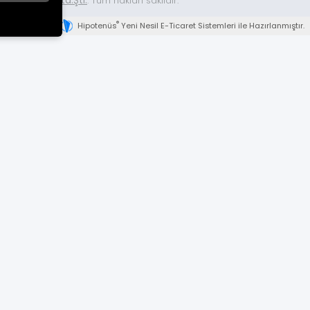
Ticaret Ltd.Şti.
. Tüm hakları saklıdır.
®
Hipotenüs
Yeni Nesil E-Ticaret Sistemleri ile Hazırlanmıştır.