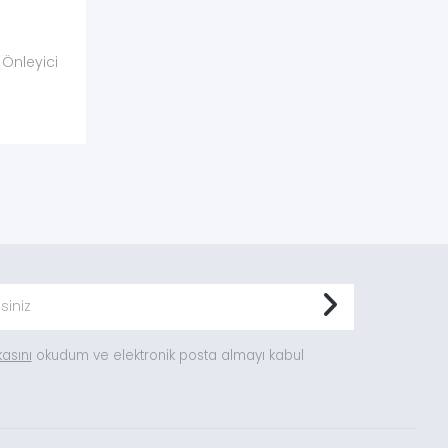
Önleyici
ikasını
okudum ve elektronik posta almayı kabul