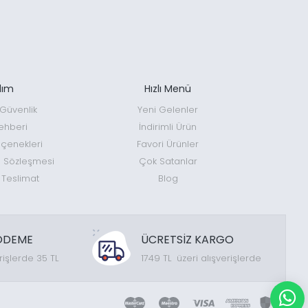
dım
Hızlı Menü
e Güvenlik
Yeni Gelenler
ehberi
İndirimli Ürün
enekleri
Favori Ürünler
ş Sözleşmesi
Çok Satanlar
 Teslimat
Blog
ÖDEME
ÜCRETSİZ KARGO
rişlerde 35 TL
1749 TL üzeri alışverişlerde