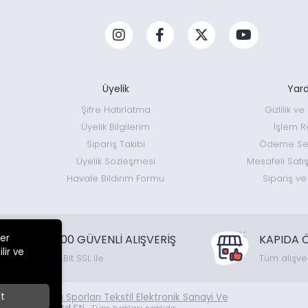
Üyelik
Yar
Şifre Hatırlatma
Gizlilik v
Üyelik Bilgilerim
İşlem R
Sipariş Takibi
Ödeme Seç
Üyelik Sözleşmesi
Mesafeli Satı
Havale Bildirim Formu
Sipariş ve
%100 GÜVENLİ ALIŞVERİŞ
KAPIDA 
ler
lir ve
128Bit SSL ile
Tüm alışve
t
26
Temin Doğa Sporları Tekstil Elektronik Sanayi Ve