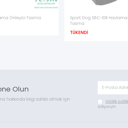
lama Önleyici Tasma
Sport Dog SBC-10R Havlama 
Tasma
TÜKENDİ
one Olun
mız hakkında bilgi sahibi olmak için
Gizlilik polit
ediyorum.