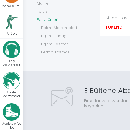
Mühre
Markalarımız
Telsiz
Bitrabi Hav
Pet Ürünleri
TÜKENDİ
Bakım Malzemeleri
AirSoft
Eğitim Düdüğü
Eğitim Tasması
Ferma Tasması
Havlama Tasması
Atış
Malzemeleri
Köpek Kovucu
Mama
Takip Cihazları
E Bültene Ab
Avcılık
Balıkçılık & Deniz
Malzemeleri
Fırsatlar ve duyuruları
kaydolun!
AirSoft
Atış Malzemeleri
Ayakkabı Ve
Ayakkabı & Bot
Bot