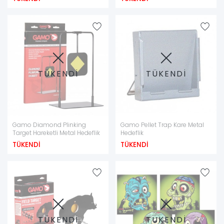
taşırken isabet eden uygun mühimmatın kontrollü bir alanda
toplanmasına yardımcı olur.
●
Duvara asılabilen, masa veya zemin üzerinde ayakta
durabilen modeller bulunabilir.
●
Hedef kutusunun ölçüsü, desteklediği enerji seviyesi ve
TÜKENDİ
TÜKENDİ
saçma ya da BB uyumluluğu ürün bilgileri üzerinden kontrol
edilmelidir.
Dönen Metal Hedefler
Gamo Diamond Plinking
Gamo Pellet Trap Kare Metal
Target Hareketli Metal Hedeflik
Hedeflik
●
Dönen hedefler isabet aldığında hareket ederek atış
TÜKENDİ
TÜKENDİ
sonucunun uzaktan görülmesini kolaylaştırır.
●
Hedefe her atıştan sonra yürüyerek yeniden kurma ihtiyacını
azaltabilir ve antrenman akışının korunmasına yardımcı olabilir.
●
Farklı çaplarda hedef plakaları bulunan modeller, kolay
seviyeden daha zor hedef çalışmalarına geçiş yapmayı
TÜKENDİ
TÜKENDİ