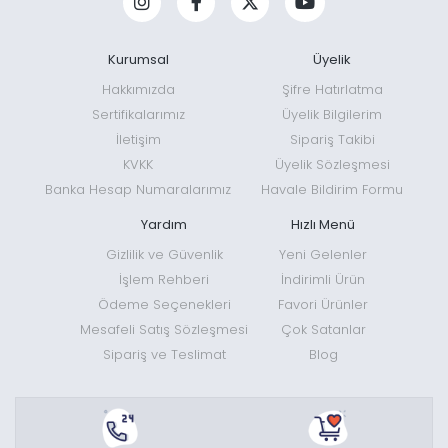
tavsiyesi kontrol edilmelidir.
Kurumsal
Üyelik
Güvenli Hedef Alanı Nasıl Hazırlanır?
Hakkımızda
Şifre Hatırlatma
Sertifikalarımız
Üyelik Bilgilerim
Hedef, atış yönünün arkasında insan, hayvan, araç, pencere
İletişim
Sipariş Takibi
veya zarar görebilecek herhangi bir alan bulunmayacak biçimde
KVKK
Üyelik Sözleşmesi
konumlandırılmalıdır. Yalnız hedef yüzeyinin mühimmatı
Banka Hesap Numaralarımız
Havale Bildirim Formu
durduracağı varsayılmamalı; hedefin arkasında, hedef
ıskalandığında veya hedef sistemi görevini yerine
Yardım
Hızlı Menü
getiremediğinde mühimmatı güvenli biçimde karşılayabilecek
Gizlilik ve Güvenlik
Yeni Gelenler
uygun bir arka siper bulunmalıdır.
İşlem Rehberi
İndirimli Ürün
Ödeme Seçenekleri
Favori Ürünler
Atışa başlamadan önce hedef, bağlantılar, ayaklar ve arka siper
Mesafeli Satış Sözleşmesi
Çok Satanlar
kontrol edilmelidir. Hedef üzerinde belirgin çökme, delik, çatlak,
Sipariş ve Teslimat
Blog
keskinleşmiş kenar veya sekmeye neden olabilecek düzensiz
yüzey bulunuyorsa kullanım durdurulmalıdır.
Atış yapan kişi ve atış alanında bulunan diğer kişiler uygun