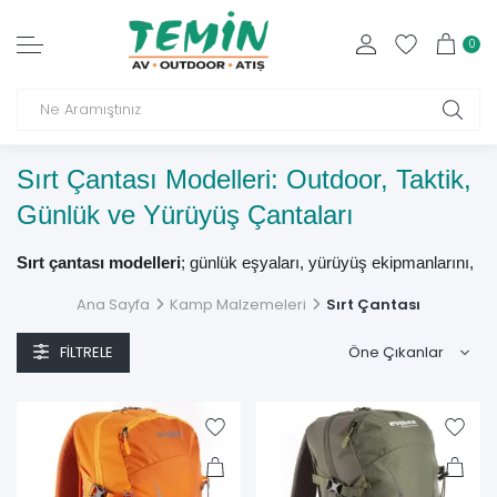
0
Sırt Çantası Modelleri: Outdoor, Taktik,
Günlük ve Yürüyüş Çantaları
Sırt çantası modelleri
; günlük eşyaları, yürüyüş ekipmanlarını,
elektronik cihazları ve kamp malzemelerini omuzlar ile sırt
Ana Sayfa
Kamp Malzemeleri
Sırt Çantası
üzerinde düzenli biçimde taşımak için geliştirilir. Günlük, outdoor,
yürüyüş, taktik ve tek askılı sırt çantaları; hacim, cep düzeni,
FILTRELE
kumaş, sırt sistemi, bel kemeri ve ekipman bağlantıları
bakımından birbirinden ayrılır.
TEMİN Sırt Çantası kategorisinde;
günübirlik faaliyetlere
uygun 25 litrelik outdoor çantalar, 40–50 litre hacimli taktik