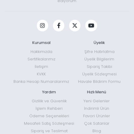
ediyorum.
Kurumsal
Üyelik
Hakkımızda
Şifre Hatırlatma
Sertifikalarımız
Üyelik Bilgilerim
İletişim
Sipariş Takibi
KVKK
Üyelik Sözleşmesi
Banka Hesap Numaralarımız
Havale Bildirim Formu
Yardım
Hızlı Menü
Gizlilik ve Güvenlik
Yeni Gelenler
İşlem Rehberi
İndirimli Ürün
Ödeme Seçenekleri
Favori Ürünler
Mesafeli Satış Sözleşmesi
Çok Satanlar
Sipariş ve Teslimat
Blog