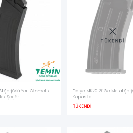
u model için geliştirilen üründür. ProMag gibi üreticilerin şarjörlerin
elmez; ancak ürün orijinalmiş gibi sunulmamalı ve tüfek üreticisinin ga
TÜKENDİ
re Dikkat Edilmelidir?
in model adı doğrulanmalıdır.
ıkça eşleşmelidir.
 karıştırılmamalıdır.
1 Şarjörlü Yarı Otomatik
Derya MK20 20Ga Metal Şarj
amacına göre belirlenmelidir.
dek Şarjör
Kapasite
limatından kontrol edilmelidir.
TÜKENDİ
ma farkları değerlendirilmelidir.
içimde sunulmalıdır.