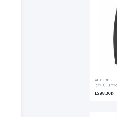
Yan sanayi şarjör, bağımsız üretici tarafından uyuml
belirtilmelidir.
Yan sanayi ifadesi tek başına düşük kalite anlamına g
Tüfek Yedek Şarjörü Seçerken Nele
Tam marka ve model:
Genel tüfek ailesi değil, kes
Kalibre:
12, 20, 36/.410 veya yivli tüfek kalibresi aç
Üretim nesli:
Gen1, Gen2 veya farklı üretim serileri
Armsan RS-S
Kapasite:
3, 5, 8 veya 10 fişek kapasitesi kullanım 
İçin 10´lu Ye
Fişek uzunluğu:
Desteklenen fişek ölçüsü üretici ta
1.298,00
Malzeme:
Metal veya polimer gövdenin bakım ve taşı
Ürün kodu:
Üretici veya distribütör kodu görünür b