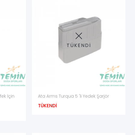
TÜKENDİ
ir.
ek İçin
Ata Arms Turqua 5 'li Yedek Şarjör
TÜKENDİ
dir. Şarjör içine yoğun yağ uygulanmamalıdır; fazla yağ toz ve