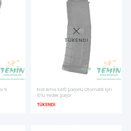
de hem üretici kodu hem uyumlu tüfek varyantı açık biçimde
ranti şartları ayrıca değerlendirilmelidir.
TÜKENDİ
ör 5
Kral Arms K410 Şarjörlü Otomatik İçin
10'lu Yedek Şarjör
TÜKENDİ