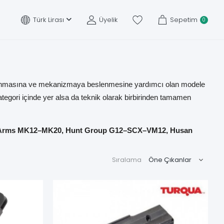
Türk Lirası
Üyelik
Sepetim
0
nde taşınmasına ve mekanizmaya beslenmesine yardımcı olan modele
ı kategori içinde yer alsa da teknik olarak birbirinden tamamen
a Arms MK12–MK20, Hunt Group G12–SCX–VM12, Husan
da sunulur.
Sıralama
şek yatağı, şarjör kapasitesi, gövde malzemesi, ürün kodu ve