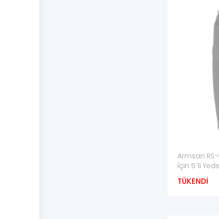
Orijinallik:
Orijinal veya yan sanayi olduğu açıkça bel
Paket içeriği:
Bir adet şarjör mü yoksa çoklu paket 
Bilmenizde Fayda Var
●
Şarjör kontrolü ve temizliği tüfek tamamen b
●
Çatlak, eğilmiş, paslanmış veya besleme dudağı
●
Şarjör tüfeğe zorlanarak takılmamalı; kilitlenm
●
Şarjör kapasitesi üreticinin belirttiği sınırın ü
●
Besleme dudağı, yay ve takipçi üzerinde kesm
Armsan RS-S
●
Dolu şarjörler çocukların ve yetkisiz kişilerin 
İçin 5´li Yed
TÜKENDİ
Şarjör Bakımı ve Saklama
Şarjör gövdesi, besleme dudakları ve takipçi kullan