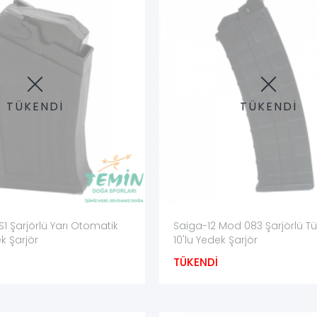
irtilmelidir.
mi olduğu ürün adından anlaşılmalıdır.
TÜKENDİ
TÜKENDİ
oş ve mühimmat çalışma alanından uzaktayken yapılmalıdır.
 hasarlı şarjör kullanılmamalıdır.
iyor veya kendiliğinden düşüyorsa uyumluluk yeniden kontrol edilmelid
zerinde zorlanmamalıdır.
e, eğme veya şekil değiştirme işlemi uygulanmamalıdır.
1 Şarjörlü Yarı Otomatik
Saiga-12 Mod 083 Şarjörlü Tüf
ulaşamayacağı kilitli alanlarda saklanmalıdır.
ek Şarjör
10'lu Yedek Şarjör
TÜKENDİ
ım sonrasında kir, nem ve şekil bozukluğu bakımından kontrol edilmeli