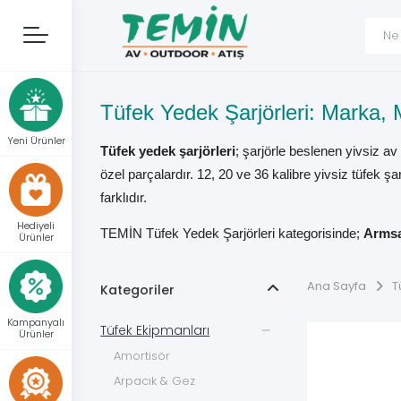
Tüfek Yedek Şarjörleri: Marka, 
Yeni Ürünler
Tüfek yedek şarjörleri
; şarjörle beslenen yivsiz a
özel parçalardır. 12, 20 ve 36 kalibre yivsiz tüfek şar
farklıdır.
Hediyeli
TEMİN Tüfek Yedek Şarjörleri kategorisinde;
Armsa
Ürünler
Arms, Kral Arms K410, Saiga-12 ve Utaş XTR-12 mo
Ana Sayfa
T
Kategoriler
Doğru şarjör yalnız marka adına veya dış görünüşüne
üreticinin açıkladığı uyumluluk bilgileri birlikte değerl
Kampanyalı
Tüfek Ekipmanları
Ürünler
Tüfek Yedek Şarjörü Çeşitleri
Amortisör
Arpacık & Gez