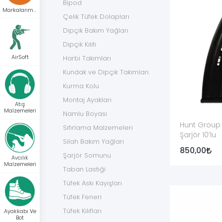
Bipod
Şarjör Türü
Kullanıld
Markalarımız
Çelik Tüfek Dolapları
12 kalibre tüfek şarjörü
Şarjörlü y
Dipçik Bakım Yağları
Dipçik Kılıfı
20 kalibre tüfek şarjörü
Daha dar 
AirSoft
Harbi Takımları
36 kalibre / .410 şarjör
FD47, K41
Kundak ve Dipçik Takımları
Kurma Kolu
Yivli tüfek şarjörü
Ata Arms 
Montaj Ayakları
Atış
Malzemeleri
Namlu Boyası
Metal şarjör
Üreticini
Hunt Group 
Sıfırlama Malzemeleri
Şarjör 10’lu
Polimer şarjör
Hafif göv
Silah Bakım Yağları
850,00
Şarjör Somunu
Avcılık
Orijinal şarjör
Tüfek üre
Malzemeleri
Taban Lastiği
Yan sanayi şarjör
Bağımsız 
Tüfek Askı Kayışları
Tüfek Feneri
Yivsiz ve Yivli Tüfek Şarjörleri Ara
Tüfek Kılıfları
Ayakkabı Ve
Bot