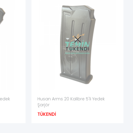
nlı modeller yalnız üretici talimatında gösterildiği şekilde
dudaklarının ezilmesini önleyen uygun bir çanta veya bölme
TÜKENDİ
ğraflar hazırlanmalıdır.
mini önler.
Yedek
Husan Arms 20 Kalibre 5'li Yedek
Şarjör
TÜKENDİ