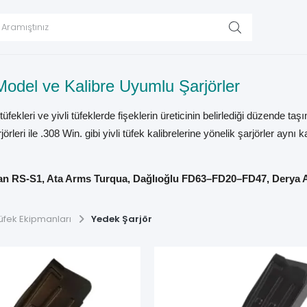
Model ve Kalibre Uyumlu Şarjörler
v tüfekleri ve yivli tüfeklerde fişeklerin üreticinin belirlediği düze
jörleri ile .308 Win. gibi yivli tüfek kalibrelerine yönelik şarjörler ayn
n RS-S1, Ata Arms Turqua, Dağlıoğlu FD63–FD20–FD47, Dery
dellerine yönelik farklı kalibre ve kapasitedeki şarjörler
bir ara
üfek Ekipmanları
Yedek Şarjör
 göre seçilmemelidir. Tüfeğin tam modeli, kalibresi, üretim nesli, fi
endirilmelidir.