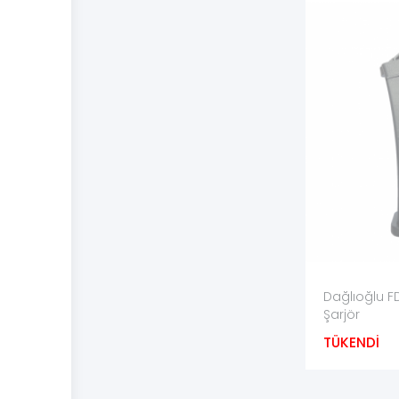
kalıntı birikmesine neden olabilir.
Metal şarjörlerde yüzey pası ve eğilme, polimer şarjör
açılmalıdır.
Uzun süreli muhafazada şarjörler temiz, kuru ve d
kullanılmalıdır.
İşin Püf Noktası
Sipariş öncesinde tüfeğin tam model adının yanında
Tüfek üzerinde yalnız marka yazıyorsa modelin ruhs
“10’lu” ifadesinin 10 adetlik paket değil, 10 fişek ka
Dağlıoğlu FD
Şarjör
Şarjör tüfeğe yerleşse bile kilitleme, boş düşme v
TÜKENDİ
TEMİN Tavsiyesi