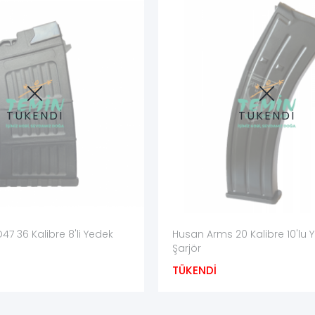
lerde ise çatlak ve ısı deformasyonu takip edilmelidir. Sökülebilir taba
arbelerden korunan biçimde saklanmalıdır. Taşıma sırasında besleme 
TÜKENDİ
TÜKENDİ
 mevcut şarjörün ön, arka, yan ve üst besleme bölümünü gösteren foto
at, kutu veya kullanım kılavuzundan doğrulanması yanlış şarjör seçi
pasitesi olduğu ürün kartında açıkça gösterilmelidir.
47 36 Kalibre 8'li Yedek
Husan Arms 20 Kalibre 10'lu 
Şarjör
e besleme uyumu uzman kontrolü olmadan kesin kabul edilmemelidir.
TÜKENDİ