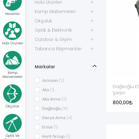
desteklenen kalibreler açıkça belirtilmelidir.
Hobi Ürünleri
Kamp Malzemeleri
Tüfeğin nesli bilinmiyorsa ruhsat, kutu etiketi, seri
Havalılar
Okçuluk
Şarjör Kapasitesi Ne Anlama Gelir
Optik & Elektronik
Outdoor & Giyim
Şarjör kapasitesi, şarjör gövdesinin üretici tarafınd
Hobi Ürünleri
Tabanca Ekipmanları
Şarjör kapasitesi ile tüfeğin toplam kapasitesi aynı ifa
“10’lu şarjör” ifadesi on adet şarjörlük paket gibi alg
Markalar
Kamp
Malzemeleri
12, 20 ve 36 Kalibre Şarjör Seçimi
Armsan
(2)
Dağlıoğlu FD
Ata
(1)
Şarjör
12 kalibre şarjörler
, yalnız uyumlu 12 kalibre şarj
Ata Arms
(2)
800,00
20 kalibre şarjörler
, 12 kalibre modellere göre far
Okçuluk
Dağlıoğlu
(6)
36 kalibre şarjörler
, üreticiye göre .410 veya .410
Derya Arms
(4)
açıkça yazılmalıdır.
Ersüs
(1)
Optik Ve
Hunt Group
(1)
Kalibre aynı olsa bile fişek boyu ve üretici talimatı k