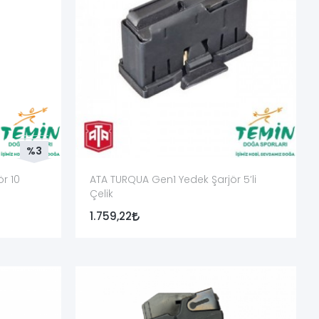
ol Edilecek Nokta
odel, kapasite ve fişek boyu
libre modellerle karıştırılmaması
libre ile .410 standardının açık yazılması
e, nesil ve tek sıralı yapı
%3
ık, yüzey ve paslanma bakımı
r 10
ATA TURQUA Gen1 Yedek Şarjör 5’li
Çelik
me dudağı, çatlak ve ısı etkisi
1.759,22
ci logosu, kodu ve model uyumu
ci, parça kodu ve doğrulanmış uyumluluk