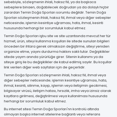
sebebiyle, sözleşmenin ihlali, haksız fiil, ya da başkaca
sebeplere binaen, doğabilecek doğrudan ya da dolaylı hiçbir
zarardan Temin Doğa Sporları sorumlu değildir. Temin Doğa
Sporları sözleşmenin ihlali, haksız fiil, ihmal veya diğer sebepler
neticesinde; işlemin kesintiye uğraması, hata, ihmal, kesinti
hususunda herhangi bir sorumluluk kabul etmez.
Temin Doğa Sporları işbu site ve site uzantısında mevcut her tür
hizmet, ürün, siteyi kullanma koşulları ile sitede sunulan bilgileri
önceden bir ihtara gerek olmaksızın değiştirme, siteyi yeniden
organize etme, yayını durdurma hakkını saklı tutar. Değişiklikler
sitede yayım anında yürürlüğe girer. Sitenin kullanımı ya da
siteye giriş ile bu değişiklikler de kabul edilmiş sayılır. Bu koşullar
link verilen diğer web sayfaları için de geçerlidir.
Temin Doğa Sporları sözleşmenin ihlali, haksız fiil, ihmal veya
diğer sebepler neticesinde; işlemin kesintiye uğraması, hata,
ihmal, kesinti, silinme, kayıp, işlemin veya iletişimin gecikmesi,
bilgisayar virüsü, iletişim hatası, hırsızlık, imha veya izinsiz olarak
kayıtlara girilmesi, değiştirilmesi veya kullanılması hususunda
herhangi bir sorumluluk kabul etmez.
Bu internet sitesi Temin Doğa Sporları'nn kontrolü altında
olmayan başka internet sitelerine bağlantı veya referans