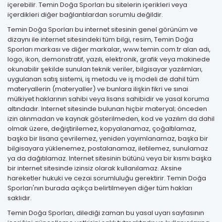
içerebilir. Temin Doğa Sporları bu sitelerin içerikleri veya
içerdikleri diğer bağlantılardan sorumlu değildir.
Temin Doğa Sporları bu internet sitesinin genel görünüm ve
dizaynı ile internet sitesindeki tüm bilgi, resim, Temin Doğa
Sporları markası ve diğer markalar, www.temin.com.tr alan adı,
logo, ikon, demonstratif, yazılı, elektronik, grafik veya makinede
okunabilir şekilde sunulan teknik veriler, bilgisayar yazılımları,
uygulanan satış sistemi, iş metodu ve iş modeli de dahil tüm
materyallerin (materyaller) ve bunlara ilişkin fikri ve sınai
mülkiyet haklarının sahibi veya lisans sahibidir ve yasal koruma
altındadır. Internet sitesinde bulunan hiçbir materyal; önceden
izin alınmadan ve kaynak gösterilmeden, kod ve yazılım da dahil
olmak üzere, değiştirilemez, kopyalanamaz, çoğaltılamaz,
başka bir lisana çevrilemez, yeniden yayımlanamaz, başka bir
bilgisayara yüklenemez, postalanamaz, iletilemez, sunulamaz
ya da dağıtılamaz. Internet sitesinin bütünü veya bir kısmı başka
bir internet sitesinde izinsiz olarak kullanılamaz. Aksine
hareketler hukuki ve cezai sorumluluğu gerektirir. Temin Doğa
Sporları'nın burada açıkça belirtilmeyen diğer tüm hakları
saklıdır.
Temin Doğa Sporları, dilediği zaman bu yasal uyarı sayfasının