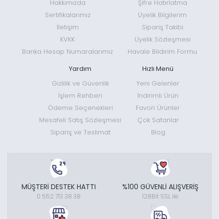
Hakkımızda
Şifre Hatırlatma
Sertifikalarımız
Üyelik Bilgilerim
İletişim
Sipariş Takibi
KVKK
Üyelik Sözleşmesi
Banka Hesap Numaralarımız
Havale Bildirim Formu
Yardım
Hızlı Menü
Gizlilik ve Güvenlik
Yeni Gelenler
İşlem Rehberi
İndirimli Ürün
Ödeme Seçenekleri
Favori Ürünler
Mesafeli Satış Sözleşmesi
Çok Satanlar
Sipariş ve Teslimat
Blog
MÜŞTERİ DESTEK HATTI
%100 GÜVENLİ ALIŞVERİŞ
0 552 713 38 38
128Bit SSL ile