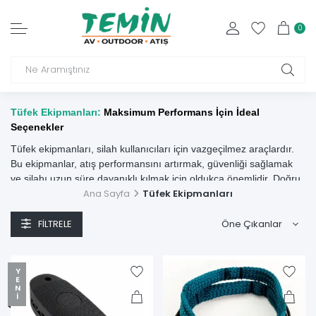
0
Tüfek Ekipmanları:
Maksimum Performans İçin İdeal
Seçenekler
Tüfek ekipmanları, silah kullanıcıları için vazgeçilmez araçlardır.
Bu ekipmanlar, atış performansını artırmak, güvenliği sağlamak
ve silahı uzun süre dayanıklı kılmak için oldukça önemlidir. Doğru
ekipmanlar sayesinde, hedef alma ve isabet oranını
Ana Sayfa
Tüfek Ekipmanları
artırabilirsiniz. Böylece daha verimli bir atış deneyimi
yaşayabilirsiniz. Ayrıca bu ekipmanlar, silahınızı kişiselleştirmenize
FILTRELE
olanak tanır.
Ekipmanların doğru seçilmesi, avcılık ve spor atıcılığında başarıyı
YENI
belirleyen en önemli unsurlardan biridir. Örneğin, doğru dürbün
seçimi, hedefe daha net ve hızlı bir şekilde odaklanmanıza
yardımcı olurken, uygun bir kayış da uzun yürüyüşlerde tüfeğin