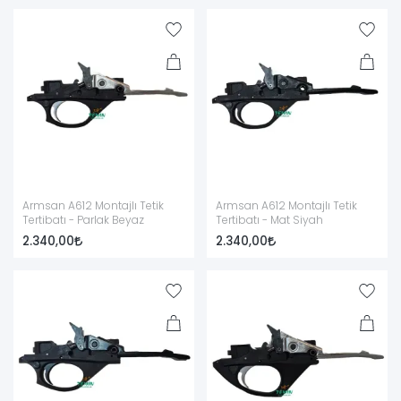
Armsan A612 Montajlı Tetik
Armsan A612 Montajlı Tetik
Tertibatı - Parlak Beyaz
Tertibatı - Mat Siyah
2.340,00
2.340,00