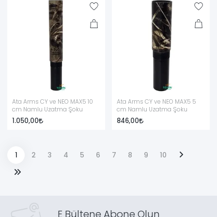
Ata Arms CY ve NEO MAX5 10
Ata Arms CY ve NEO MAX5 5
cm Namlu Uzatma Şoku
cm Namlu Uzatma Şoku
1.050,00
846,00
1
2
3
4
5
6
7
8
9
10
E Bültene Abone Olun