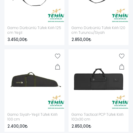
Gamo Dürbünlü Tüfek Kılıfı 125
Gamo Dürbünlü Tüfek Kılıfı 120
cm Yeşil
cm Turuncu/Siyah
3.450,00
2.850,00
Gamo Siyah-Yeşil Tüfek Kılıfı
Gamo Tactical PCP Tüfek Kılıfı
100 cm
102x30 cm
2.400,00
2.850,00