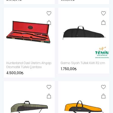
ekipmanları seçmelisiniz. İhtiyaç duyduğunuz her türlü tüfek
ekipmanı için kategorimizi inceleyerek detaylı bilgiye
ulaşabilirsiniz.
Hunterland Özel Üretim Ahşap
Gamo Siyah Tüfek Kılıfı 112 cm
Otomatik Tüfek Çantası
1.750,00
4.500,00