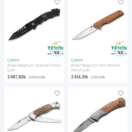
%5
%5
Çakılar
Çakılar
Böker Magnum Special Forces
Böker Magnum Slim Brother
Çakı
Wood Çakı
2.687,82
2.614,31
2.829,28
2.751,91