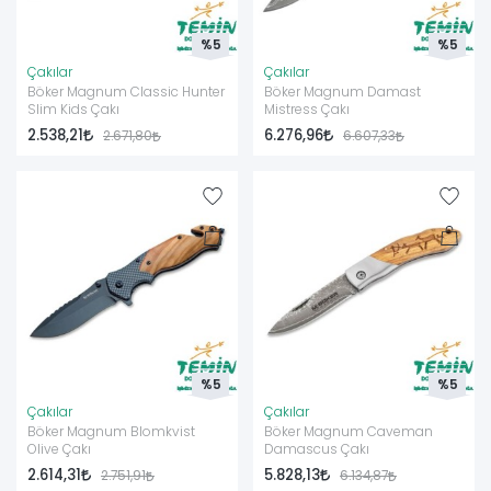
%5
%5
Çakılar
Çakılar
Böker Magnum Classic Hunter
Böker Magnum Damast
Slim Kids Çakı
Mistress Çakı
2.538,21
6.276,96
2.671,80
6.607,33
%5
%5
Çakılar
Çakılar
Böker Magnum Blomkvist
Böker Magnum Caveman
Olive Çakı
Damascus Çakı
2.614,31
5.828,13
2.751,91
6.134,87