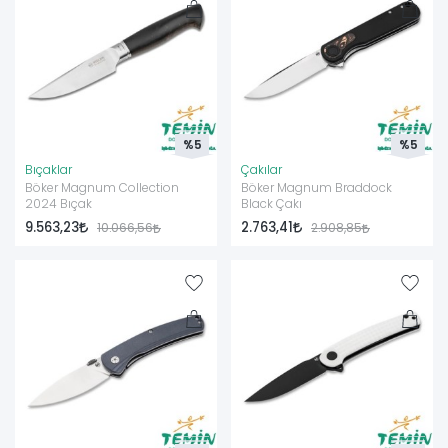
%5
%5
Bıçaklar
Çakılar
Böker Magnum Collection
Böker Magnum Braddock
2024 Bıçak
Black Çakı
9.563,23
2.763,41
10.066,56
2.908,85