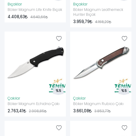
Bıçaklar
Bıçaklar
Böker Magnum Life Knife Bıçak
Böker Magnum Leatherneck
Hunter Bıçak
4.408,63
4.640,66
3.959,79
4.168,20
%5
%5
Çakılar
Çakılar
Böker Magnum Echidna Çakı
Böker Magnum Rubico Çakı
2.763,41
3.661,08
2.908,85
3.853,77