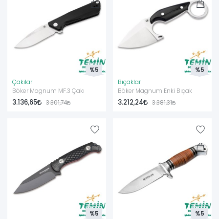
bir kullanıcı olun ister doğa tutkunu, markanın sunduğu bu
ürünler, performansınızı artırmanıza yardımcı olacaktır.
Ürünlerimize ulaşmak ve doğru seçimi yapmak için sitemizdeki
ürünleri inceleyebilirsiniz.
%5
%5
Çakılar
Bıçaklar
Böker Magnum MF.3 Çakı
Böker Magnum Enki Bıçak
3.136,65
3.212,24
3.301,74
3.381,31
%5
%5