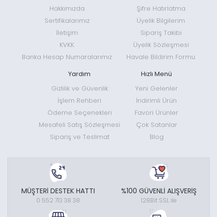
Hakkımızda
Şifre Hatırlatma
Sertifikalarımız
Üyelik Bilgilerim
İletişim
Sipariş Takibi
KVKK
Üyelik Sözleşmesi
Banka Hesap Numaralarımız
Havale Bildirim Formu
Yardım
Hızlı Menü
Gizlilik ve Güvenlik
Yeni Gelenler
İşlem Rehberi
İndirimli Ürün
Ödeme Seçenekleri
Favori Ürünler
Mesafeli Satış Sözleşmesi
Çok Satanlar
Sipariş ve Teslimat
Blog
MÜŞTERİ DESTEK HATTI
%100 GÜVENLİ ALIŞVERİŞ
0 552 713 38 38
128Bit SSL ile