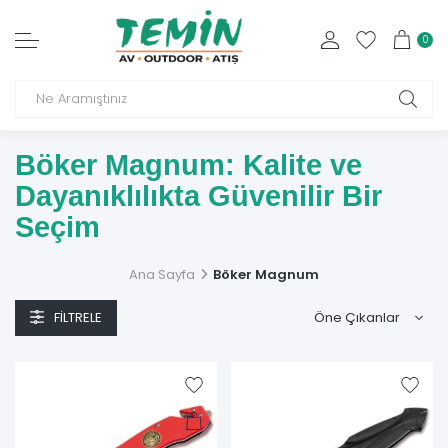
0
Böker Magnum: Kalite ve
Dayanıklılıkta Güvenilir Bir
Seçim
Böker Magnum
, dünya genelinde bilinen ve güvenilen bir
Ana Sayfa
Böker Magnum
marka olarak, üstün kalitede bıçaklar ve kesici aletler üretir.
1869 yılından bu yana, Almanya merkezli bu marka hem
FILTRELE
profesyoneller hem de bıçak koleksiyoncuları için mükemmel
ürünler sunar. Bu markanın geniş ürün yelpazesi, avcılık,
kampçılık
ve günlük kullanım gibi çeşitli alanlarda ihtiyaç
duyabileceğiniz her türlü bıçağı ve çok amaçlı aleti içerir.
Üstün Kalite ve Dayanıklılık