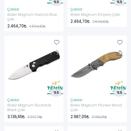
%5
%5
Çakılar
Çakılar
Böker Magnum Huayna Blue
Böker Magnum Empery Çakı
çakı
2.464,70
2.594,42
2.464,70
2.594,42
%5
%5
Çakılar
Çakılar
Böker Magnum Rockstub
Böker Magnum Pioneer Wood
Black Çakı
Çakı
3.136,65
2.987,05
3.301,74
3.144,26