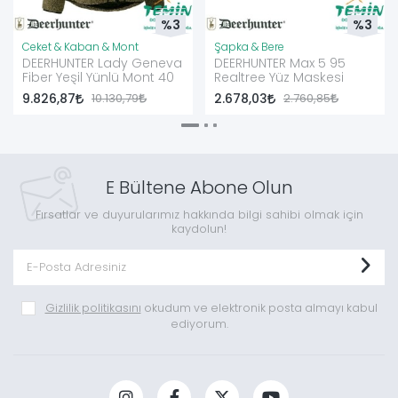
%3
%3
Ceket & Kaban & Mont
Şapka & Bere
DEERHUNTER Lady Geneva
DEERHUNTER Max 5 95
Fiber Yeşil Yünlü Mont 40
Realtree Yüz Maskesi
9.826,87
10.130,79
2.678,03
2.760,85
E Bültene Abone Olun
Fırsatlar ve duyurularımız hakkında bilgi sahibi olmak için
kaydolun!
Gizlilik politikasını
okudum ve elektronik posta almayı kabul
ediyorum.