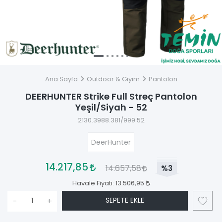
Ana Sayfa
Outdoor & Giyim
Pantolon
DEERHUNTER Strike Full Streç Pantolon
Yeşil/Siyah - 52
2130.3988.381/999.52
DeerHunter
14.217,85
14.657,58
%3
Havale Fiyatı:
13.506,95
SEPETE EKLE
-
+