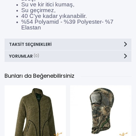
Su ve kir itici kumaş,
Su geçirmez,
40 C'ye kadar yıkanabilir.
%54 Polyamid - %39 Polyester- %7
Elastan
TAKSIT SEÇENEKLERI
YORUMLAR
(0)
Bunları da Beğenebilirsiniz