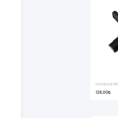
Ürün kodu:
Üretici veya distribütör parça kodu mevc
Parça türü:
Yedek parça, bakım aracı veya aksesuar
Paket içeriği:
Tek parça, montajlı grup, yaylı takım 
Orijinallik:
Orijinal üretici ürünü veya uyumlu yan s
Montaj gereksinimi:
Basit kullanıcı bakımı mı yoksa 
Bilmenizde Fayda Var
●
Parça kontrolü veya montajı öncesinde tüfek t
Universal M
●
Uyumsuz parça eğilerek, törpülenerek, deliner
128,00
●
Tetik, mekanizma, kilitleme, gaz sistemi ve em
●
Montaj sonrasında tüfeğin işlev kontrolü canlı 
●
Parça üzerinde kaynak, taşlama, diş açma vey