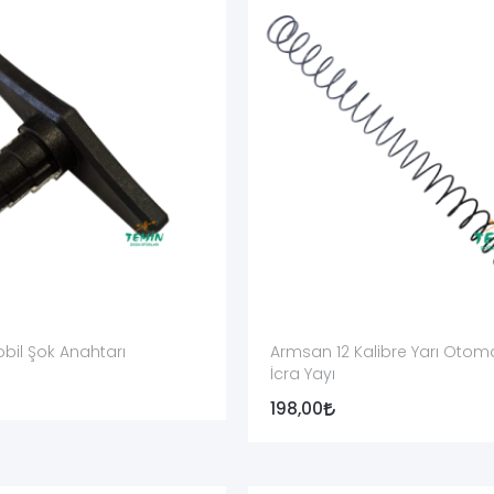
ut parçayla karşılaştırılmalıdır.
 olduğu doğru belirlenmelidir.
veya vida seti olduğu açıklanmalıdır.
anayi olduğu açıkça yazılmalıdır.
yetkili servis işlemi mi gerektirdiği belirtilmelidir.
amamen boşaltılmalı; fişek yatağı, mekanizma ve şarjör bölümü kontro
obil Şok Anahtarı
Armsan 12 Kalibre Yarı Otomat
ek veya zorlanarak tüfeğe takılmamalıdır.
İcra Yayı
niyet parçaları uzman servis kontrolü olmadan değiştirilmemelidir.
198,00
mühimmat kullanılmadan yetkili servis tarafından yapılmalıdır.
a ölçü değiştirme işlemi uygulanmamalıdır.