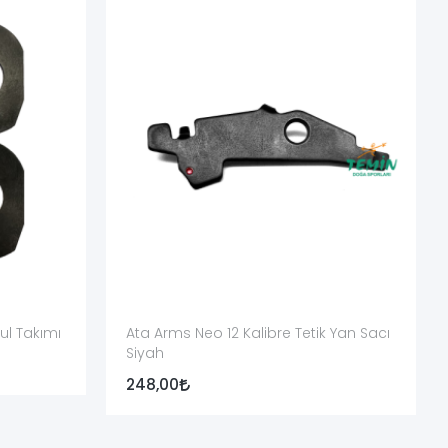
lık gerektirebilir.
i çalışmasını doğrudan etkileyebilir.
hareketi, emniyet ve çalışma düzeni yetkili servis veya uzman
piston, yay, boru, tapa, pim ve açı ayar parçalarıyla geniş
l Takımı
Ata Arms Neo 12 Kalibre Tetik Yan Sacı
Siyah
ac ve bağlantı parçalarıyla kategorinin en geniş marka grubunu
248,00