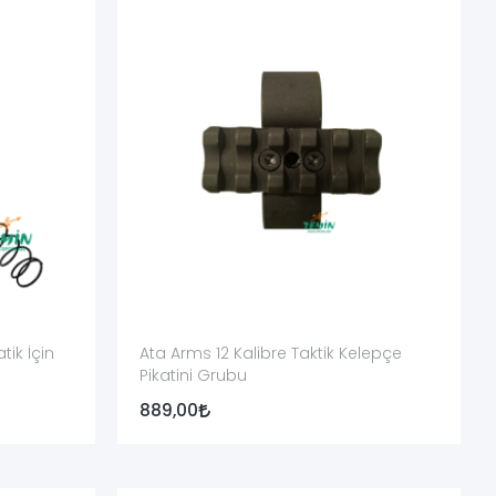
l edilmelidir.
ik İçin
Ata Arms 12 Kalibre Taktik Kelepçe
Pikatini Grubu
889,00