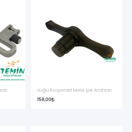
k modeli üretici verisiyle eşleşmelidir.
 ve mekanizmaya zarar verebilir.
ratı
Huğlu Kooperatif Mobil Şok Anahtarı
158,00