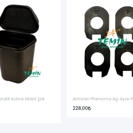
in ulaşamayacağı kilitli alanlarda ayrı saklanmalıdır.
vis
k ve kullanıcı bakımı dışındaki işlemler, parçanın görevine göre uzman
onu, fişek fırlatıcı, emniyet sistemi ve gövde bağlantıları tüfeğin güvenl
k başına doğru montaj anlamına gelmez. Bağlantı, boşluk, mekanizma 
A3, RS-S1 ve Armtac modellerine yönelik tetik tertibatı, mekanizma, 
ratif Active Mobil Şok
Armsan Phenoma Açı Ayar Pu
228,00
tibatı, mekanizma grubu, şarjör borusu, şarjör yayı, piston, pim, yan s