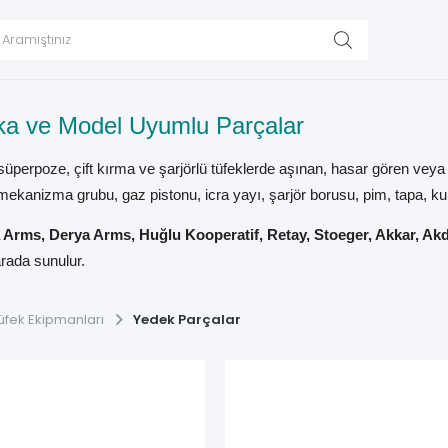
rka ve Model Uyumlu Parçalar
 süperpoze, çift kırma ve şarjörlü tüfeklerde aşınan, hasar gören veya 
ı, mekanizma grubu, gaz pistonu, icra yayı, şarjör borusu, pim, tapa, kur
Arms, Derya Arms, Huğlu Kooperatif, Retay, Stoeger, Akkar, Akdaş
arada sunulur.
göre seçilmemelidir. Tüfeğin tam modeli, kalibresi, gazlı–kinetik–po
üfek Ekipmanları
Yedek Parçalar
likte kontrol edilmelidir.