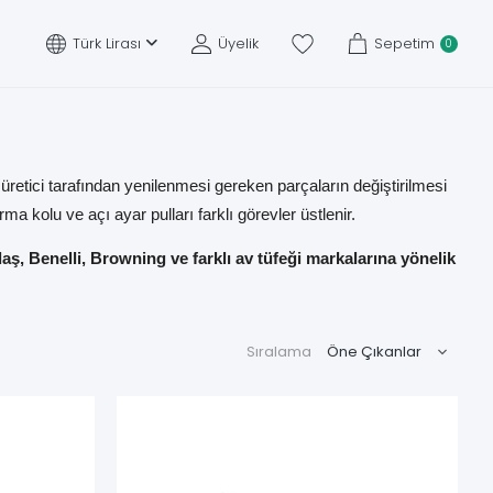
Türk Lirası
Üyelik
Sepetim
0
üretici tarafından yenilenmesi gereken parçaların değiştirilmesi
ma kolu ve açı ayar pulları farklı görevler üstlenir.
, Benelli, Browning ve farklı av tüfeği markalarına yönelik
mpalı çalışma sistemi, üretim nesli, yüzey rengi, ürün kodu,
Sıralama
Kontrol Edilecek Bilgi