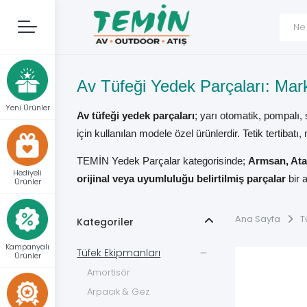
Av Tüfeği Yedek Parçaları: Ma
Yeni Ürünler
Av tüfeği yedek parçaları
; yarı otomatik, pompalı,
için kullanılan modele özel ürünlerdir. Tetik tertibat
TEMİN Yedek Parçalar kategorisinde;
Armsan, Ata 
Hediyeli
orijinal veya uyumluluğu belirtilmiş parçalar
bir 
Ürünler
Doğru parça yalnız marka adına veya dış görünüşüne 
Ana Sayfa
T
Kategoriler
bağlantı ölçüsü ve üreticinin uyumluluk açıklaması bir
Kampanyalı
Tüfek Ekipmanları
Av Tüfeği Yedek Parça Çeşitleri
Ürünler
Amortisör
Arpacık & Gez
Parça Grubu
Temel Görevi