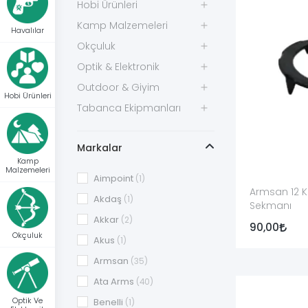
Hobi Ürünleri
12 ve 20 kalibre tüfeklerin yalnız namlu ve fişek ölçü
Kamp Malzemeleri
Havalılar
Okçuluk
Üretici açıkça ortak kullanım belirtmediği sürece 12 
Optik & Elektronik
geçerlidir.
Outdoor & Giyim
“12 ve 20 kalibre uyumlu” olarak sunulan bir üründe 
Hobi Ürünleri
Tabanca Ekipmanları
Gazlı ve Kinetik Sistem Parçaları
Markalar
Gazlı yarı otomatik tüfeklerde namludan alınan gazı
Kamp
Malzemeleri
farklıdır.
Aimpoint
(1)
Armsan 12 K
Akdaş
(1)
Gaz pistonu, piston contası veya gaz sistemi parças
Sekmanı
oluşturmaz.
Akkar
(2)
90,00
Okçuluk
Akus
(1)
Standart, hafif yük veya ağır yük gibi piston tanımla
Armsan
(35)
performans vaadine dönüştürülmemelidir.
Ata Arms
(40)
Montajlı Tetik Tertibatı ve Mekani
Optik Ve
Benelli
(1)