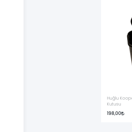
●
Tüfek ve mühimmat çocuklar ile yetkisiz kişiler
Yedek Parça Montajı ve Teknik Ser
Kullanım kılavuzunda açıkça gösterilen temel temizli
Tetik tertibatı, mekanizma grubu, kilit başı, gaz pist
Yeni parçanın tüfeğe fiziksel olarak yerleşmesi te
tüfek ustası tarafından kontrol edilmelidir.
Öne Çıkan Yedek Parça Markaları
Armsan
; A612, A620, Phenoma, Paragon, RS-A2, RS-
Huğlu Koope
ürün çeşitliliği sunar.
Kutusu
Ata Arms
; Neo, Venza ve CY serileri için tetik ter
198,00
oluşturur.