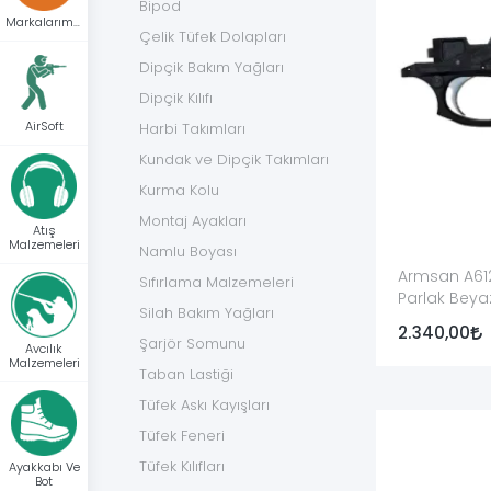
Bipod
Markalarımız
Tetik tertibatı
Tetik, emniyet ve ba
Çelik Tüfek Dolapları
Dipçik Bakım Yağları
Mekanizma grubu
Fişeğin sürülmesi, 
Dipçik Kılıfı
AirSoft
Gaz pistonu ve conta
Harbi Takımları
Gazlı yarı otomati
Kundak ve Dipçik Takımları
İcra yayı
Mekanizmanın çalı
Kurma Kolu
Montaj Ayakları
Şarjör borusu ve yayı
Fişeklerin tüfek i
Atış
Malzemeleri
Namlu Boyası
Armsan A612 
Pim, tapa ve sekman
Mekanizma ve gövde
Sıfırlama Malzemeleri
Parlak Beya
Silah Bakım Yağları
Açı ayar pul takımı
Dipçik düşüklüğü v
2.340,00
Şarjör Somunu
Avcılık
Malzemeleri
Taban Lastiği
Gez ve nişangâh parçaları
Açık nişan hattının
Tüfek Askı Kayışları
Kayış bağlantı parçaları
Tüfek askısının ön
Tüfek Feneri
Tüfek Kılıfları
Ayakkabı Ve
Bot