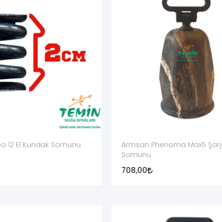
nde ayrı bir yay bulunur. Bu yay, modele göre somunun baskı, kilitlem
nunun kendisi değildir. Ayrı bir tamamlayıcı yedek parça olarak adl
 başka yay kullanılmamalıdır. Tam model için üretilmiş doğru parça t
anın tam ve güvenli biçimde uyumlu olduğunu tek başına göstermez.
eo 12 El Kundak Somunu
Armsan Phenoma Max5 Şarj
Somunu
nk varyantı olmayabilir. Ürün kodu ve uyumlu model her seçenekte ayrı
708,00
elme veya vida açma işlemi uygulanmamalıdır.