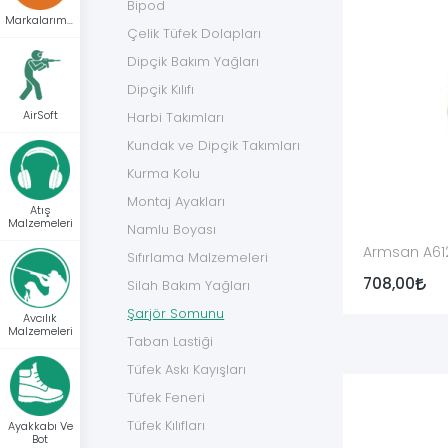
Bipod
sınırlayıcısının yerinde tutulmasına veya askı bağla
Markalarımız
Çelik Tüfek Dolapları
Parçanın görevi yalnız tüfeğin ön bölümünü kapatm
Dipçik Bakım Yağları
veya tüfeğin üretici tarafından öngörülen montaj düz
Dipçik Kılıfı
AirSoft
Harbi Takımları
Her tüfekte aynı tasarım kullanılmaz. Bazı somunlar
Kundak ve Dipçik Takımları
Şarjör Somunu, El Kundak Somunu 
Kurma Kolu
Montaj Ayakları
Atış
Yarı otomatik av tüfeği kullanıcıları aynı parçayı “
Malzemeleri
Namlu Boyası
Armsan A61
Teknik olarak parçanın bağlantı noktası şarjör boru
Sıfırlama Malzemeleri
anlaşılır yapı:
708,00
Silah Bakım Yağları
Şarjör Somunu
Marka + tam tüfek modeli + kalibre + şarjör/el 
Avcılık
Malzemeleri
Taban Lastiği
şeklindedir. Yalnız “kundak somunu” yazılması, parça
Tüfek Askı Kayışları
Tüfek Feneri
Şarjör Somunu Çeşitleri
Tüfek Kılıfları
Ayakkabı Ve
Bot