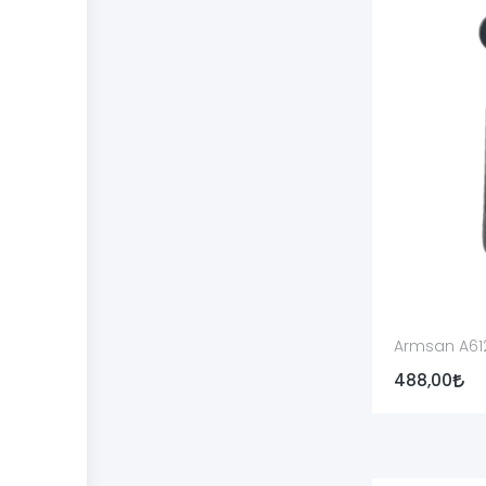
Çalışma sistemi:
Gazlı, kinetik veya pompalı tüfek
Ürün kodu:
Üretici ya da distribütör kodu mevcut pa
Parça türü:
Somun, somun yayı veya askı aparatı o
Somun yayı:
Yayın ürüne dâhil, ayrı satılan veya m
Askı bağlantısı:
Sabit, döner veya bağlantısız yapı k
Yüzey:
Mat, parlak, bronz veya kamuflaj seçeneği tü
Paket içeriği:
Yalnız somun mu, somun ve yay mı, yo
Montaj ve Güvenlik
Armsan A612
Somun kontrolü veya değişimi öncesinde tüfek tamam
488,00
alanından uzaklaştırılmalıdır.
Parça şarjör borusuna düz biçimde yerleştirilmeli; 
yapılmamalıdır.