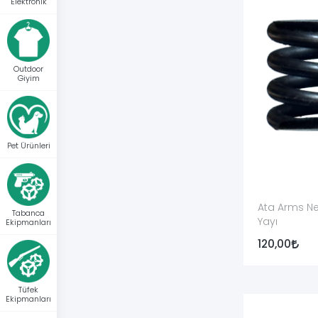
Elektronik
Somun Yayı Ne İşe Yarar?
Bazı tüfeklerde el kundak veya şarjör somununun içi
Outdoor
Giyim
Ata Arms Neo 12 el kundak somunu yayı, şarjör somu
açıkça belirtilmelidir.
Somun içinde bulunması gereken yay eksikse rastgele
Pet Ürünleri
Aklınızda Bulunsun
Şarjör somununun tüfeğe vidalanabilmesi, parç
Ata Arms N
Tabanca
Yayı
Ekipmanları
Mat, parlak, bronz ve kamuflaj ürünler yalnız re
120,00
Askı bağlantısı bulunmayan somuna sonradan d
Tüfek
Askı Bağlantılı Şarjör Somunu
Ekipmanları