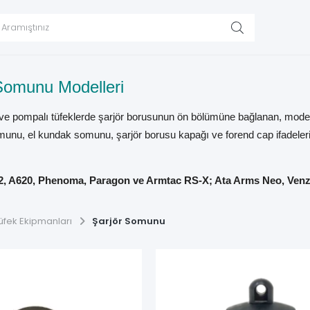
 Somunu Modelleri
k ve pompalı tüfeklerde şarjör borusunun ön bölümüne bağlanan, mode
omunu, el kundak somunu, şarjör borusu kapağı ve forend cap ifadeler
, A620, Phenoma, Paragon ve Armtac RS-X; Ata Arms Neo, Venza
ve askı bağlantılı şarjör somunları
bir arada sunulur.
üfek Ekipmanları
Şarjör Somunu
 göre seçilmemelidir. Tüfeğin tam modeli, kalibresi, gazlı–kinetik–
te değerlendirilmelidir.
tüfeğinde şarjör borusunun ön ucuna vidalanır. Modele göre el kunda