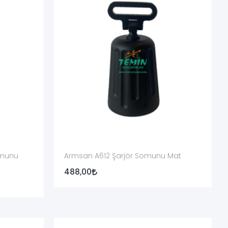
de ise herhangi bir askı bağlantı noktası yoktur.
nız ürün fotoğrafına bakılarak askı aparatı bulunduğu
ndağı yüzeyiyle farklı bir bütünlük oluşturabilir.
 görünebilir. Kaplama rengi parça uyumluluğunun göstergesi
omunu
Armsan A612 Şarjör Somunu Mat
 metal parlatıcılarla temizlenmemelidir.
488,00
apılmalıdır.