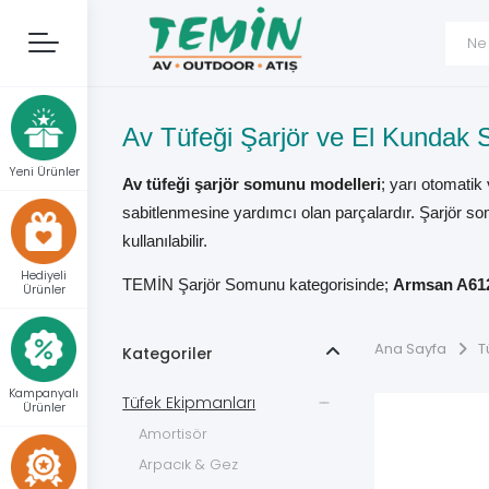
Av Tüfeği Şarjör ve El Kundak
Yeni Ürünler
Av tüfeği şarjör somunu modelleri
; yarı otomati
sabitlenmesine yardımcı olan parçalardır. Şarjör s
kullanılabilir.
Hediyeli
TEMİN Şarjör Somunu kategorisinde;
Armsan A612
Ürünler
modellerine yönelik mat, parlak, bronz, kamuflaj 
Ana Sayfa
T
Kategoriler
Doğru somun yalnız marka adına veya dış görünüşüne
yayı, askı bağlantısı, ürün kodu ve yüzey rengi birlik
Kampanyalı
Tüfek Ekipmanları
Ürünler
Şarjör Somunu Ne İşe Yarar?
Amortisör
Arpacık & Gez
Şarjör somunu, birçok yarı otomatik ve pompalı av 