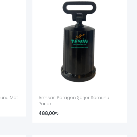
ir.
munu Mat
Armsan Paragon Şarjör Somunu
Parlak
fiziksel olarak kontrol edilmelidir. Mühimmat çalışma
488,00
lıdır. Pense, çekiç veya uygun olmayan aletle sıkma işlemi