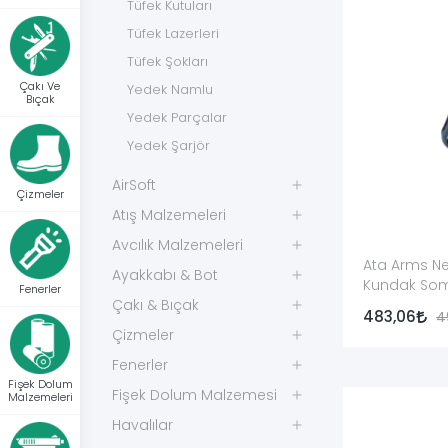
Tüfek Kutuları
Ürün Türü
Öne Çıkan
Tüfek Lazerleri
Standart şarjör somunu
Tüfek Şokları
Fabrika ö
Çakı Ve
Yedek Namlu
Bıçak
Askı bağlantılı somun
Tüfek askı
Yedek Parçalar
Yedek Şarjör
Yaylı şarjör somunu
Somun için
AirSoft
Çizmeler
Pompalı tüfek somunu
Pompalı tü
Atış Malzemeleri
Renkli veya kaplamalı somun
Bronz, par
Avcılık Malzemeleri
Ata Arms Ne
Ayakkabı & Bot
Kundak Som
Şarjör somunu yayı
Somun içi
Fenerler
Çakı & Bıçak
483,06
4
Çizmeler
Marka ve Model Uyumluluğu Neden
Fenerler
Şarjör somunları dış görünüş bakımından benzer olab
Fişek Dolum
Fişek Dolum Malzemesi
Malzemeleri
Armsan A612, Phenoma, Paragon ve Armtac RS-X mode
Havalılar