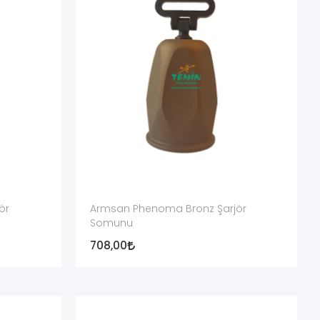
e veya bağlantı düzeninin bir parçasıdır.
andırılmalı ve ürün kartında somunun pakete dâhil olmadığı
ercih edilmelidir.
ör
Armsan Phenoma Bronz Şarjör
Somunu
ca kontrol edilmelidir.
708,00