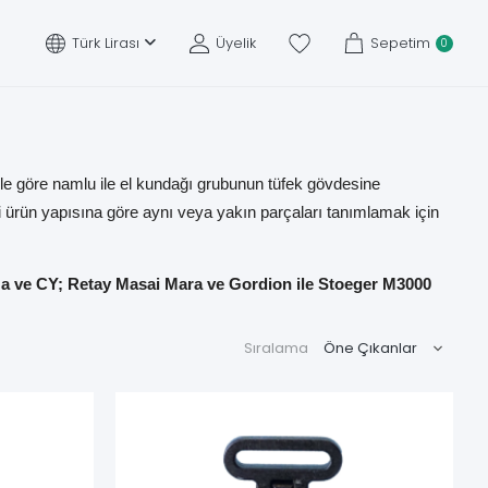
Türk Lirası
Üyelik
Sepetim
0
le göre namlu ile el kundağı grubunun tüfek gövdesine
i ürün yapısına göre aynı veya yakın parçaları tanımlamak için
 ve CY; Retay Masai Mara ve Gordion ile Stoeger M3000
Sıralama
pompalı çalışma sistemi, şarjör borusunun diş yapısı, somun
ğı ve namlu grubunun gövdeye sabitlenmesine, şarjör