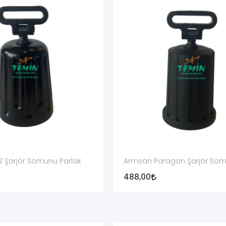
 uyumu doğrulanmalıdır.
rçayla karşılaştırılmalıdır.
lduğu açıkça ayrılmalıdır.
evcut somundan aktarılması gereken parça olup olmadığı belirtilmelid
ontrol edilmelidir.
feğin mevcut yüzeyiyle karşılaştırılmalıdır.
ksa bağlantı aparatıyla birlikte mi sunulduğu açıkça yazılmalıdır.
 Şarjör Somunu Parlak
Armsan Paragon Şarjör So
en boşaltılmalı; fişek yatağı, mekanizma ve şarjör borusu görsel ve 
488,00
dişlere çapraz girmiyor veya normal şekilde ilerlemiyorsa zorlanmama