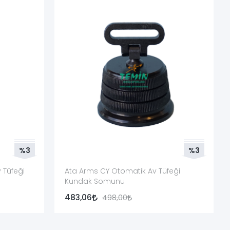
göre sıkılmalıdır. Gevşek kalıp kalmadığı ilk kullanım
is ya da uzman tüfek ustası tarafından kontrol edilmelidir.
%3
%3
 Tüfeği
Ata Arms CY Otomatik Av Tüfeği
Kundak Somunu
483,06
498,00