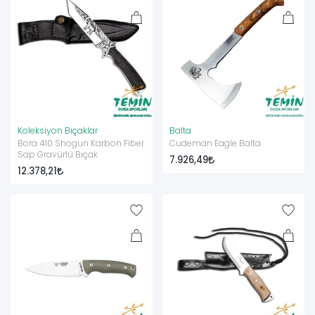
Koleksiyon Bıçaklar
Balta
Bora 410 Shogun Karbon Fiber
Cudeman Eagle Balta
Sap Gravürlü Bıçak
7.926,49
12.378,21