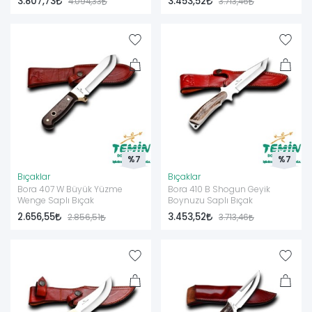
3.807,73
3.453,52
4.094,33
3.713,46
%7
%7
Bıçaklar
Bıçaklar
Bora 407 W Büyük Yüzme
Bora 410 B Shogun Geyik
Wenge Saplı Bıçak
Boynuzu Saplı Bıçak
2.656,55
3.453,52
2.856,51
3.713,46