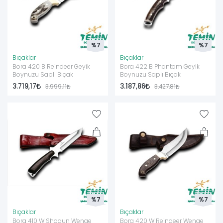
%7
%7
Bıçaklar
Bıçaklar
Bora 420 B Reindeer Geyik
Bora 422 B Phantom Geyik
Boynuzu Saplı Bıçak
Boynuzu Saplı Bıçak
3.719,17
3.187,86
3.999,11
3.427,81
%7
%7
Bıçaklar
Bıçaklar
Bora 410 W Shogun Wenge
Bora 420 W Reindeer Wenge