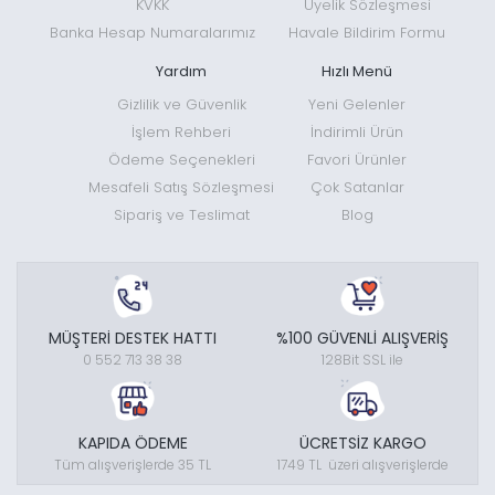
KVKK
Üyelik Sözleşmesi
Banka Hesap Numaralarımız
Havale Bildirim Formu
Yardım
Hızlı Menü
Gizlilik ve Güvenlik
Yeni Gelenler
İşlem Rehberi
İndirimli Ürün
Ödeme Seçenekleri
Favori Ürünler
Mesafeli Satış Sözleşmesi
Çok Satanlar
Sipariş ve Teslimat
Blog
MÜŞTERİ DESTEK HATTI
%100 GÜVENLİ ALIŞVERİŞ
0 552 713 38 38
128Bit SSL ile
KAPIDA ÖDEME
ÜCRETSİZ KARGO
Tüm alışverişlerde 35 TL
1749 TL üzeri alışverişlerde