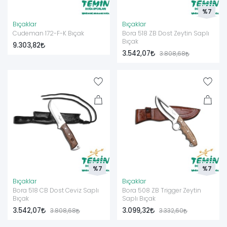
%7
Bıçaklar
Bıçaklar
Cudeman 172-F-K Bıçak
Bora 518 ZB Dost Zeytin Saplı
Bıçak
9.303,82
3.542,07
3.808,68
%7
%7
Bıçaklar
Bıçaklar
Bora 518 CB Dost Ceviz Saplı
Bora 508 ZB Trigger Zeytin
Bıçak
Saplı Bıçak
3.542,07
3.099,32
3.808,68
3.332,60