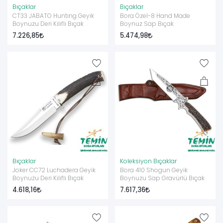
Bıçaklar
Bıçaklar
CT33 JABATO Huntıng Geyik
Bora Özel-8 Hand Made
Boynuzu Deri Kılıflı Bıçak
Boynuz Sap Bıçak
7.226,85
5.474,98
Bıçaklar
Koleksiyon Bıçaklar
Joker CC72 Luchadera Geyik
Bora 410 Shogun Geyik
Boynuzu Deri Kılıflı Bıçak
Boynuzu Sap Gravürlü Bıçak
4.618,16
7.617,36