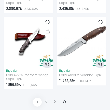
Saplı Bıçak
Saplı Bıçak
2.080,97
2.435,18
2.237,60
2.618,47
%7
%3
Bıçaklar
Bıçaklar
Bora 422 W Phantom Wenge
Böker Arbolito Venador Bıçak
Saplı Bıçak
11.483,28
11.838,43
1.859,59
1.999,56
1
2