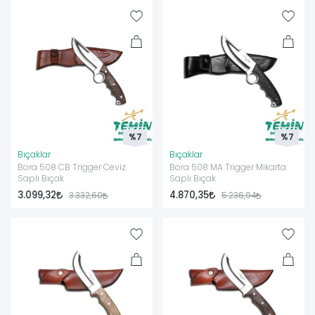
%7
%7
Bıçaklar
Bıçaklar
Bora 508 CB Trigger Ceviz
Bora 508 MA Trigger Mikarta
Saplı Bıçak
Saplı Bıçak
3.099,32
4.870,35
3.332,60
5.236,94