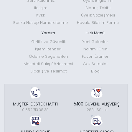
Sertifikalarımız
Üyelik Bilgilerim
İletişim
Sipariş Takibi
KVKK
Üyelik Sözleşmesi
Banka Hesap Numaralarımız
Havale Bildirim Formu
Yardım
Hızlı Menü
Gizlilik ve Güvenlik
Yeni Gelenler
İşlem Rehberi
İndirimli Ürün
Ödeme Seçenekleri
Favori Ürünler
Mesafeli Satış Sözleşmesi
Çok Satanlar
Sipariş ve Teslimat
Blog
MÜŞTERİ DESTEK HATTI
%100 GÜVENLİ ALIŞVERİŞ
0 552 713 38 38
128Bit SSL ile
KAPIDA ÖDEME
ÜCRETSİZ KARGO