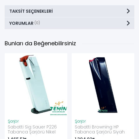
TAKSIT SEÇENEKLERI
YORUMLAR
(0)
Bunları da Beğenebilirsiniz
Şarjör
Şarjör
Sabatti Sig Sauer P226
Sabatti Browning HP
Tabanca Şarjörü Nikel
Tabanca Şarjörü Siyah