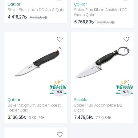
Çakılar
Çakılar
Böker Plus Kihon DC Alu G Çakı
Böker Plus Kihon Assisted OD
Green Çakı
4.416,27
4.552,86
6.766,80
6.976,08
%5
%3
Çakılar
Bıçaklar
Böker Magnum Border Forest
Böker Plus Accomplice D2
Folder Çakı
Bıçak
3.136,65
7.479,51
3.301,74
7.710,84