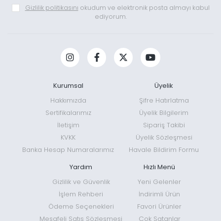
Gizlilik politikasını
okudum ve elektronik posta almayı kabul
ediyorum.
Kurumsal
Üyelik
Hakkımızda
Şifre Hatırlatma
Sertifikalarımız
Üyelik Bilgilerim
İletişim
Sipariş Takibi
KVKK
Üyelik Sözleşmesi
Banka Hesap Numaralarımız
Havale Bildirim Formu
Yardım
Hızlı Menü
Gizlilik ve Güvenlik
Yeni Gelenler
İşlem Rehberi
İndirimli Ürün
Ödeme Seçenekleri
Favori Ürünler
Mesafeli Satış Sözleşmesi
Çok Satanlar