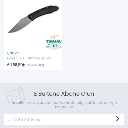
%3
Çakılar
Böker Plus SamoSaur Çakı
6.766,80
6.976,08
E Bültene Abone Olun
Fırsatlar ve duyurularımız hakkında bilgi sahibi olmak için
kaydolun!