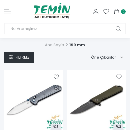
0
Ana Sayfa
199 mm
FILTRELE
%3
%3