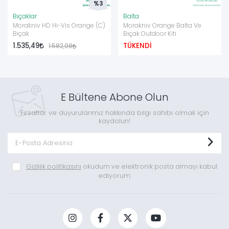
%3
Bıçaklar
Balta
Morakniv HD Hi-Vis Orange (C)
Morakniv Orange Balta Ve
Bıçak
Bıçak Outdoor Kiti
1.535,49
TÜKENDİ
1.582,98
E Bültene Abone Olun
Fırsatlar ve duyurularımız hakkında bilgi sahibi olmak için
kaydolun!
Gizlilik politikasını
okudum ve elektronik posta almayı kabul
ediyorum.