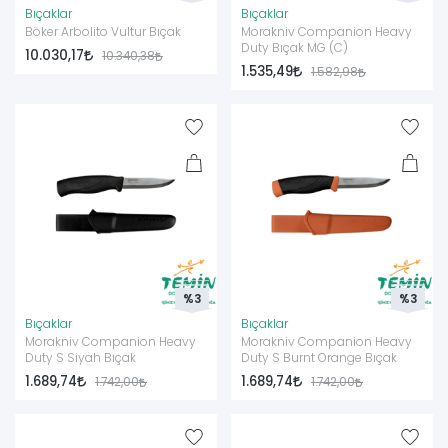
Bıçaklar
Bıçaklar
Böker Arbolito Vultur Bıçak
Morakniv Companion Heavy
Duty Bıçak MG (C)
10.030,17
10.340,38
1.535,49
1.582,98
%3
%3
Bıçaklar
Bıçaklar
Morakniv Companion Heavy
Morakniv Companion Heavy
Duty S Siyah Bıçak
Duty S Burnt Orange Bıçak
1.689,74
1.689,74
1.742,00
1.742,00