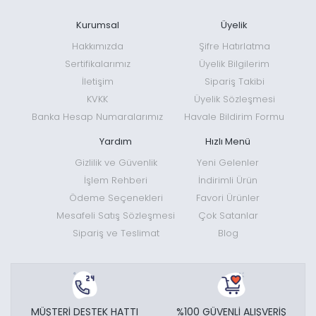
Kurumsal
Üyelik
Hakkımızda
Şifre Hatırlatma
Sertifikalarımız
Üyelik Bilgilerim
İletişim
Sipariş Takibi
KVKK
Üyelik Sözleşmesi
Banka Hesap Numaralarımız
Havale Bildirim Formu
Yardım
Hızlı Menü
Gizlilik ve Güvenlik
Yeni Gelenler
İşlem Rehberi
İndirimli Ürün
Ödeme Seçenekleri
Favori Ürünler
Mesafeli Satış Sözleşmesi
Çok Satanlar
Sipariş ve Teslimat
Blog
MÜŞTERİ DESTEK HATTI
%100 GÜVENLİ ALIŞVERİŞ