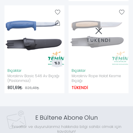
TÜKENDİ
%3
Bıçaklar
Bıçaklar
Morakniv Basic 546 Av Bıçağı
Morakniv Rope Halat Kesme
(Paslanmaz)
Bıçağı
801,69
TÜKENDİ
826,48
E Bültene Abone Olun
Fırsatlar ve duyurularımız hakkında bilgi sahibi olmak için
kaydolun!