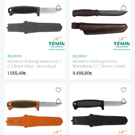
Bıçaklar
Bıçaklar
Morakniv Risberg HeavyDuty (
Morakniv Garberg Grand
C ) Black Skies - Mora Bıçak
BlackBlade ( C ) Brown Sheat -
Mora Bıçak
1.055,48
9.499,80