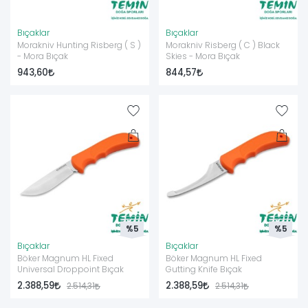
Bıçaklar
Bıçaklar
Morakniv Hunting Risberg ( S )
Morakniv Risberg ( C ) Black
- Mora Bıçak
Skies - Mora Bıçak
943,60
844,57
%5
%5
Bıçaklar
Bıçaklar
Böker Magnum HL Fixed
Böker Magnum HL Fixed
Universal Droppoint Bıçak
Gutting Knife Bıçak
2.388,59
2.388,59
2.514,31
2.514,31