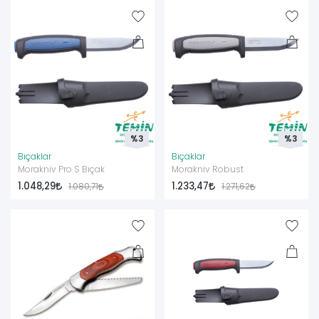
%3
%3
Bıçaklar
Bıçaklar
Morakniv Pro S Bıçak
Morakniv Robust
1.048,29
1.233,47
1.080,71
1.271,62