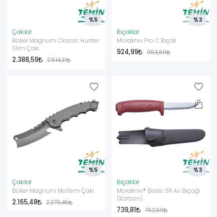
%5
%3
Çakılar
Bıçaklar
Böker Magnum Classic Hunter
Morakniv Pro C Bıçak
Slim Çakı
924,99
953,60
2.388,59
2.514,31
%5
%3
Çakılar
Bıçaklar
Böker Magnum Mortem Çakı
Morakniv® Basic 511 Av Bıçağı
(Karbon)
2.165,48
2.279,45
739,81
762,69