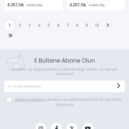
4.257,11
4.257,11
4.388,78
4.388,78
1
2
3
4
5
6
7
8
9
10
E Bültene Abone Olun
Fırsatlar ve duyurularımız hakkında bilgi sahibi olmak için
kaydolun!
Gizlilik politikasını
okudum ve elektronik posta almayı kabul
ediyorum.