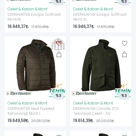
%3
%3
Ceket & Kaban & Mont
Ceket & Kaban & Mont
DEERHUNTER Excape Softhsell
DEERHUNTER Excape Softhsell
Mont M
Mont XL
16.946,37
16.946,37
17.470,48
17.470,48
%3
%3
Ceket & Kaban & Mont
Ceket & Kaban & Mont
DEERHUNTER Heat Padded
DEERHUNTER Climate 37,5
Kahverengi Mont L
Teknolojili Ceket - 50
19.649,58
19.614,39
20.257,29
20.221,02