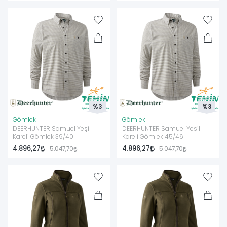
%3
%3
Gömlek
Gömlek
DEERHUNTER Samuel Yeşil
DEERHUNTER Samuel Yeşil
Kareli Gömlek 39/40
Kareli Gömlek 45/46
4.896,27
4.896,27
5.047,70
5.047,70