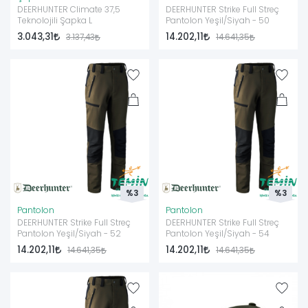
DEERHUNTER Climate 37,5
DEERHUNTER Strike Full Streç
Teknolojili Şapka L
Pantolon Yeşil/Siyah - 50
3.043,31
14.202,11
3.137,43
14.641,35
%3
%3
Pantolon
Pantolon
DEERHUNTER Strike Full Streç
DEERHUNTER Strike Full Streç
Pantolon Yeşil/Siyah - 52
Pantolon Yeşil/Siyah - 54
14.202,11
14.202,11
14.641,35
14.641,35