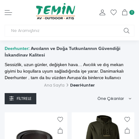
0
Deerhunter:
Avcıların ve Doğa Tutkunlarının Güvendiği
İskandinav Kalitesi
Sessizlik, uzun günler, değişken hava… Avcılık ve dış mekan
giyimi bu koşullara uyum sağladığında işe yarar. Danimarkalı
Deerhunter
, tam da bu yüzden Avrupa’da binlerce kullanıcı
tarafından tercih ediliyor: sessiz, dayanıklı, su ve rüzgâr geçirmez,
Ana Sayfa
DeerHunter
nefes alabilen kumaşlarıyla işlevi merkeze koyuyor. Deerhunter
markası;
ceket
,
pantolon
,
yelek
,
polar
,
yağmurluk
ve aksesuarlar
FILTRELE
ile kadın, erkek ve çocuk koleksiyonları sunuyor.
Deerhunter Öne Çıkan Teknolojileri :
DEER-TEX® Membrane :
Dış kumaş ile astar arasında serbest
duran bu membran, bantlı dikişlerle %100 su geçirmez ve sessiz
hareket imkânı sağlar. Özellikle pusu / okçuluk / domuz avcılığı