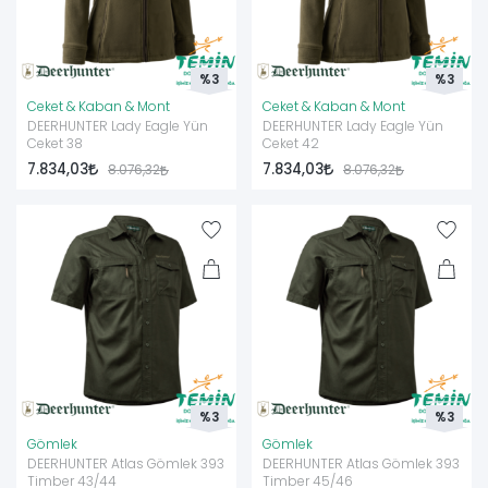
%3
%3
Ceket & Kaban & Mont
Ceket & Kaban & Mont
DEERHUNTER Lady Eagle Yün
DEERHUNTER Lady Eagle Yün
Ceket 38
Ceket 42
7.834,03
7.834,03
8.076,32
8.076,32
%3
%3
Gömlek
Gömlek
DEERHUNTER Atlas Gömlek 393
DEERHUNTER Atlas Gömlek 393
Timber 43/44
Timber 45/46