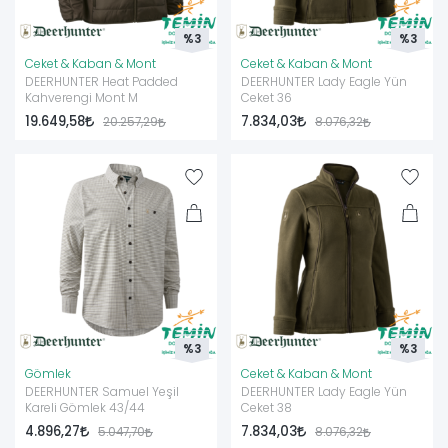
%3
%3
Ceket & Kaban & Mont
Ceket & Kaban & Mont
DEERHUNTER Heat Padded
DEERHUNTER Lady Eagle Yün
Kahverengi Mont M
Ceket 36
19.649,58
7.834,03
20.257,29
8.076,32
%3
%3
Gömlek
Ceket & Kaban & Mont
DEERHUNTER Samuel Yeşil
DEERHUNTER Lady Eagle Yün
Kareli Gömlek 43/44
Ceket 38
4.896,27
7.834,03
5.047,70
8.076,32