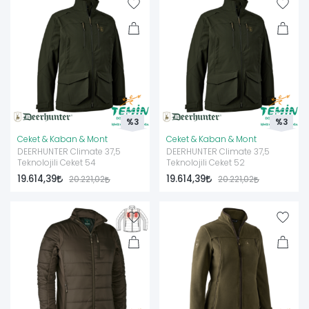
%3
%3
Ceket & Kaban & Mont
Ceket & Kaban & Mont
DEERHUNTER Climate 37,5
DEERHUNTER Climate 37,5
Teknolojili Ceket 54
Teknolojili Ceket 52
19.614,39
19.614,39
20.221,02
20.221,02