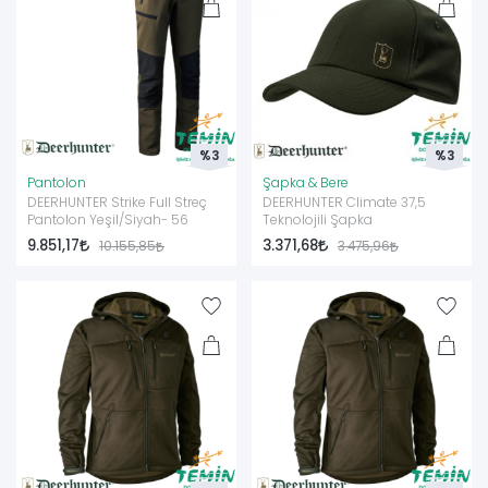
%3
%3
Pantolon
Şapka & Bere
DEERHUNTER Strike Full Streç
DEERHUNTER Climate 37,5
Pantolon Yeşil/Siyah- 56
Teknolojili Şapka
9.851,17
3.371,68
10.155,85
3.475,96