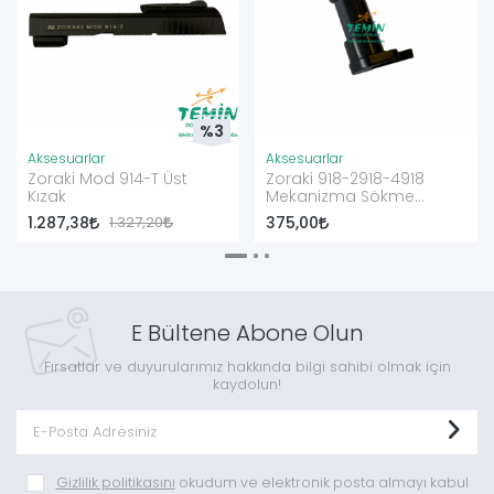
%3
Aksesuarlar
Aksesuarlar
Zoraki Mod 914-T Üst
Zoraki 918-2918-4918
Kızak
Mekanizma Sökme
Mandalı
1.287,38
1.327,20
375,00
E Bültene Abone Olun
Fırsatlar ve duyurularımız hakkında bilgi sahibi olmak için
kaydolun!
Gizlilik politikasını
okudum ve elektronik posta almayı kabul