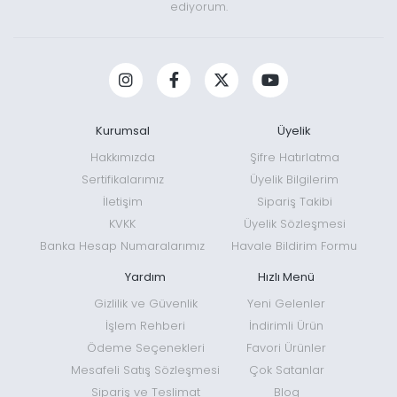
ediyorum.
Kurumsal
Üyelik
Hakkımızda
Şifre Hatırlatma
Sertifikalarımız
Üyelik Bilgilerim
İletişim
Sipariş Takibi
KVKK
Üyelik Sözleşmesi
Banka Hesap Numaralarımız
Havale Bildirim Formu
Yardım
Hızlı Menü
Gizlilik ve Güvenlik
Yeni Gelenler
İşlem Rehberi
İndirimli Ürün
Ödeme Seçenekleri
Favori Ürünler
Mesafeli Satış Sözleşmesi
Çok Satanlar
Sipariş ve Teslimat
Blog