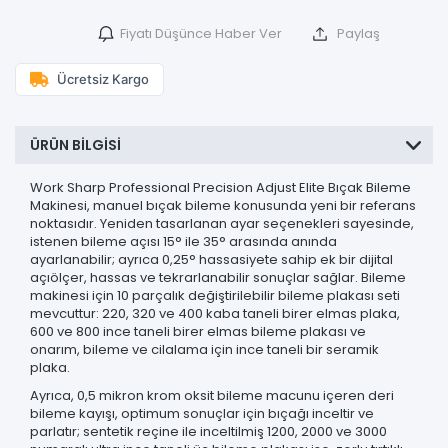
Fiyatı Düşünce Haber Ver
Paylaş
Ücretsiz Kargo
ÜRÜN BILGISI
Work Sharp Professional Precision Adjust Elite Bıçak Bileme
Makinesi, manuel bıçak bileme konusunda yeni bir referans
noktasıdır. Yeniden tasarlanan ayar seçenekleri sayesinde,
istenen bileme açısı 15° ile 35° arasında anında
ayarlanabilir; ayrıca 0,25° hassasiyete sahip ek bir dijital
açıölçer, hassas ve tekrarlanabilir sonuçlar sağlar. Bileme
makinesi için 10 parçalık değiştirilebilir bileme plakası seti
mevcuttur: 220, 320 ve 400 kaba taneli birer elmas plaka,
600 ve 800 ince taneli birer elmas bileme plakası ve
onarım, bileme ve cilalama için ince taneli bir seramik
plaka.
Ayrıca, 0,5 mikron krom oksit bileme macunu içeren deri
bileme kayışı, optimum sonuçlar için bıçağı inceltir ve
parlatır; sentetik reçine ile inceltilmiş 1200, 2000 ve 3000