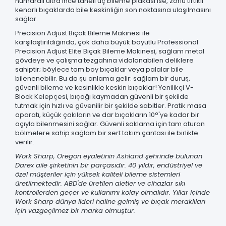
numaralı ultra ince taneli üç bileme plakası ise, zorlu tırtıklı
kenarlı bıçaklarda bile keskinliğin son noktasına ulaşılmasını
sağlar.
Precision Adjust Bıçak Bileme Makinesi ile
karşılaştırıldığında, çok daha büyük boyutlu Professional
Precision Adjust Elite Bıçak Bileme Makinesi, sağlam metal
gövdeye ve çalışma tezgahına vidalanabilen deliklere
sahiptir; böylece tam boy bıçaklar veya palalar bile
bilenenebilir. Bu da şu anlama gelir: sağlam bir duruş,
güvenli bileme ve kesinlikle keskin bıçaklar! Yenilikçi V-
Block Kelepçesi, bıçağı kaymadan güvenli bir şekilde
tutmak için hızlı ve güvenilir bir şekilde sabitler. Pratik masa
aparatı, küçük çakıların ve dar bıçakların 10°'ye kadar bir
açıyla bilenmesini sağlar. Güvenli saklama için tam oturan
bölmelere sahip sağlam bir sert takım çantası ile birlikte
verilir.
Work Sharp, Oregon eyaletinin Ashland şehrinde bulunan
Darex aile şirketinin bir parçasıdır. 40 yıldır, endüstriyel ve
özel müşteriler için yüksek kaliteli bileme sistemleri
üretilmektedir. ABD'de üretilen aletler ve cihazlar sıkı
kontrollerden geçer ve kullanımı kolay olmalıdır. Yıllar içinde
Work Sharp dünya lideri haline gelmiş ve bıçak meraklıları
için vazgeçilmez bir marka olmuştur.