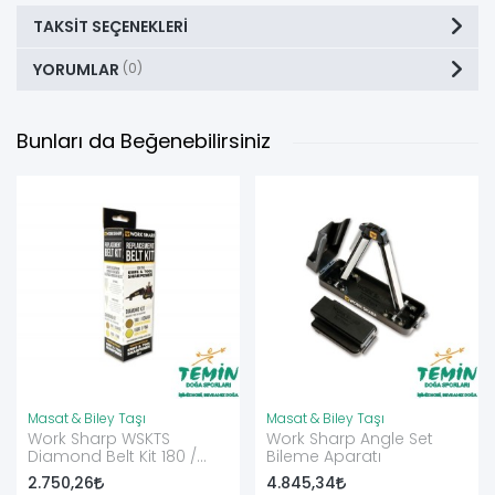
TAKSIT SEÇENEKLERI
YORUMLAR
(0)
Bunları da Beğenebilirsiniz
Masat & Biley Taşı
Masat & Biley Taşı
Work Sharp WSKTS
Work Sharp Angle Set
Diamond Belt Kit 180 /
Bileme Aparatı
1500 Bıçak - Çakı Bileme
2.750,26
4.845,34
Aleti