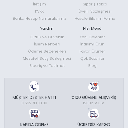
İletişim
Sipariş Takibi
KVKK
Üyelik Sözleşmesi
Banka Hesap Numaralarımız
Havale Bildirim Formu
Yardım
Hızlı Menü
Gizlilik ve Güvenlik
Yeni Gelenler
İşlem Rehberi
İndirimli Ürün
Ödeme Seçenekleri
Favori Ürünler
Mesafeli Satış Sözleşmesi
Çok Satanlar
Sipariş ve Teslimat
Blog
MÜŞTERİ DESTEK HATTI
%100 GÜVENLİ ALIŞVERİŞ
0 552 713 38 38
128Bit SSL ile
KAPIDA ÖDEME
ÜCRETSİZ KARGO