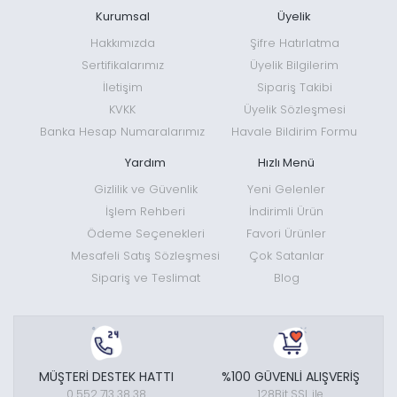
Kurumsal
Üyelik
Hakkımızda
Şifre Hatırlatma
Sertifikalarımız
Üyelik Bilgilerim
İletişim
Sipariş Takibi
KVKK
Üyelik Sözleşmesi
Banka Hesap Numaralarımız
Havale Bildirim Formu
Yardım
Hızlı Menü
Gizlilik ve Güvenlik
Yeni Gelenler
İşlem Rehberi
İndirimli Ürün
Ödeme Seçenekleri
Favori Ürünler
Mesafeli Satış Sözleşmesi
Çok Satanlar
Sipariş ve Teslimat
Blog
MÜŞTERİ DESTEK HATTI
%100 GÜVENLİ ALIŞVERİŞ
0 552 713 38 38
128Bit SSL ile