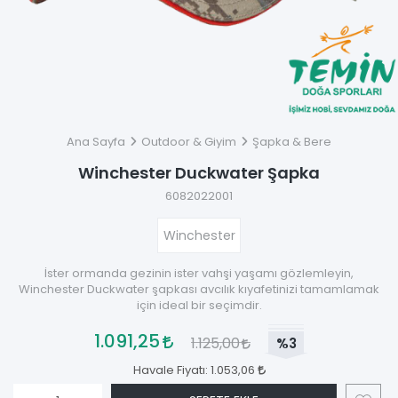
Ana Sayfa
Outdoor & Giyim
Şapka & Bere
Winchester Duckwater Şapka
6082022001
Winchester
İster ormanda gezinin ister vahşi yaşamı gözlemleyin,
Winchester Duckwater şapkası avcılık kıyafetinizi tamamlamak
için ideal bir seçimdir.
1.091,25
1.125,00
%3
Havale Fiyatı:
1.053,06