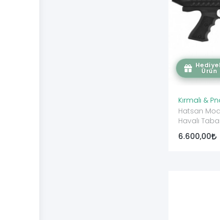
Hediyel
Ürün
Kırmalı & P
Hatsan Mod 25 SuperCharg
Havalı Tab
6.600,00