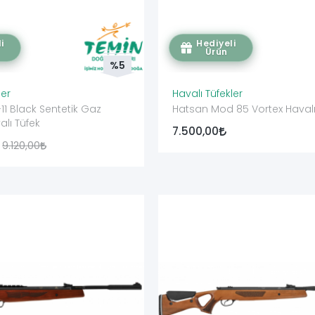
i
Hediyeli
Ürün
%5
ler
Havalı Tüfekler
11 Black Sentetik Gaz
Hatsan Mod 85 Vortex Havalı
alı Tüfek
7.500,00
9.120,00