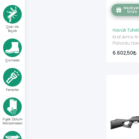
Hediyel
Ürün
Çakı Ve
Havalı Tüfek
Bıçak
Kral Arms N-
Pistonlu Hav
6.602,50
Çizmeler
Fenerler
Fişek Dolum
Malzemeleri