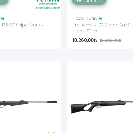
Ürün
ler
Havalı Tüfekler
135 QE Sniper Vortex
Kral Arms N-07 Wood Gaz Pi
Havalı Tüfek
10.260,00
10.800,00