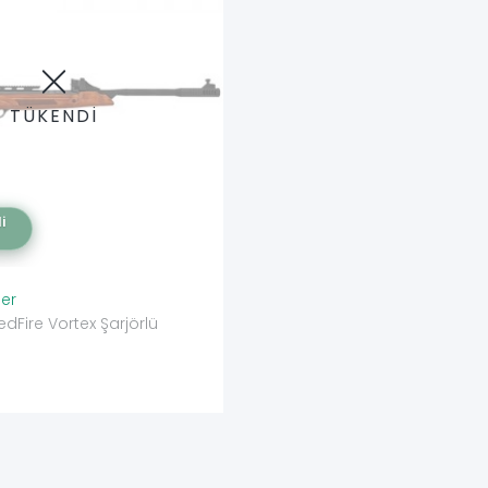
TÜKENDİ
i
ler
dFire Vortex Şarjörlü