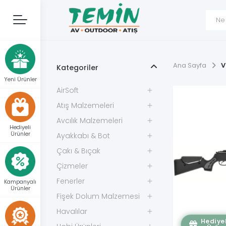
Ana Sayfa
V
Kategoriler
Yeni Ürünler
AirSoft
Atış Malzemeleri
Avcılık Malzemeleri
Hediyeli
Ürünler
Ayakkabı & Bot
Çakı & Bıçak
Çizmeler
Fenerler
Kampanyalı
Ürünler
Fişek Dolum Malzemesi
Havalılar
Hediyel