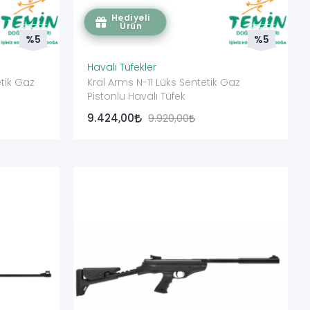
Hediyeli
Ürün
%5
%5
Havalı Tüfekler
etik Gaz
Kral Arms N-11 Lüks Sentetik Gaz
Pistonlu Havalı Tüfek
9.424,00
9.920,00