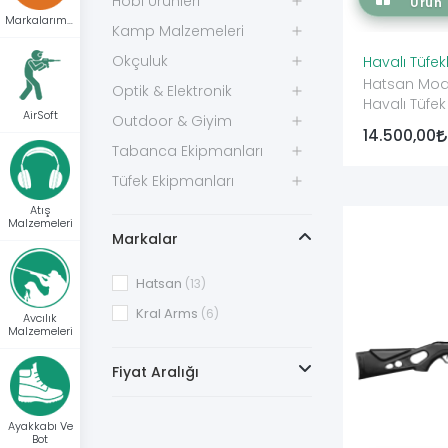
Hobi Ürünleri
Ürün
Markalarımız
Kamp Malzemeleri
Okçuluk
Havalı Tüfek
Hatsan Mod 
Optik & Elektronik
Havalı Tüfek
AirSoft
Outdoor & Giyim
14.500,00
Tabanca Ekipmanları
Tüfek Ekipmanları
Atış
Malzemeleri
Markalar
Hatsan
(13)
Kral Arms
(6)
Avcılık
Malzemeleri
Fiyat Aralığı
Ayakkabı Ve
Bot