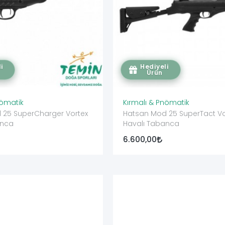
i
Hediyeli
Ürün
nömatik
Kırmalı & Pnömatik
er Vortex
Hatsan Mod 25 SuperTact Vo
anca
Havalı Tabanca
6.600,00