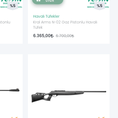
Ürün
%5
%5
Havalı Tüfekler
stonlu
Kral Arms N-02 Gaz Pistonlu Havalı
Tüfek
6.365,00
6.700,00