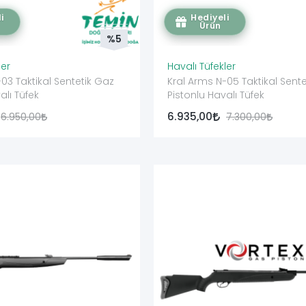
i
Hediyeli
Ürün
%5
ler
Havalı Tüfekler
03 Taktikal Sentetik Gaz
Kral Arms N-05 Taktikal Sent
alı Tüfek
Pistonlu Havalı Tüfek
6.935,00
6.950,00
7.300,00