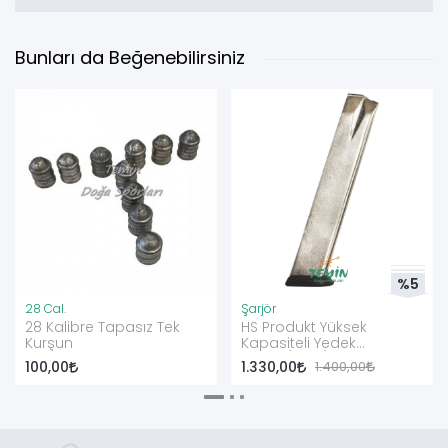
Bunları da Beğenebilirsiniz
%5
28 Cal.
Şarjör
28 Kalibre Tapasız Tek
HS Produkt Yüksek
Kurşun
Kapasiteli Yedek
Şarjör (Nikel)
100,00
1.330,00
1.400,00