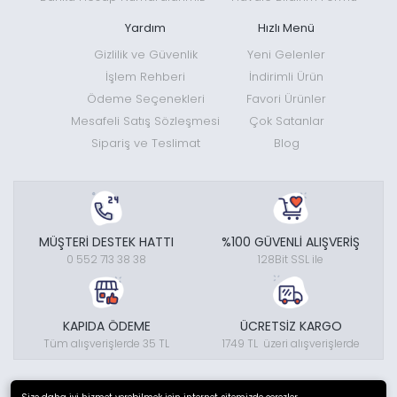
Yardım
Hızlı Menü
Gizlilik ve Güvenlik
Yeni Gelenler
İşlem Rehberi
İndirimli Ürün
Ödeme Seçenekleri
Favori Ürünler
Mesafeli Satış Sözleşmesi
Çok Satanlar
Sipariş ve Teslimat
Blog
MÜŞTERİ DESTEK HATTI
%100 GÜVENLİ ALIŞVERİŞ
0 552 713 38 38
128Bit SSL ile
KAPIDA ÖDEME
ÜCRETSİZ KARGO
Tüm alışverişlerde 35 TL
1749 TL üzeri alışverişlerde