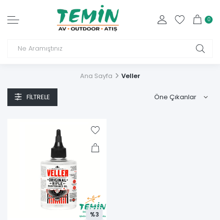
0
Ana Sayfa
Veller
FILTRELE
%3