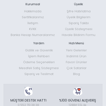
Kurumsal
Üyelik
Hakkımızda
Şifre Hatırlatma
Sertifikalarımız
Üyelik Bilgilerim
İletişim
Sipariş Takibi
KVKK
Üyelik Sözleşmesi
Banka Hesap Numaralarımız
Havale Bildirim Formu
Yardım
Hızlı Menü
Gizlilik ve Güvenlik
Yeni Gelenler
İşlem Rehberi
İndirimli Ürün
Ödeme Seçenekleri
Favori Ürünler
Mesafeli Satış Sözleşmesi
Çok Satanlar
Sipariş ve Teslimat
Blog
MÜŞTERİ DESTEK HATTI
%100 GÜVENLİ ALIŞVERİŞ
0 552 713 38 38
128Bit SSL ile