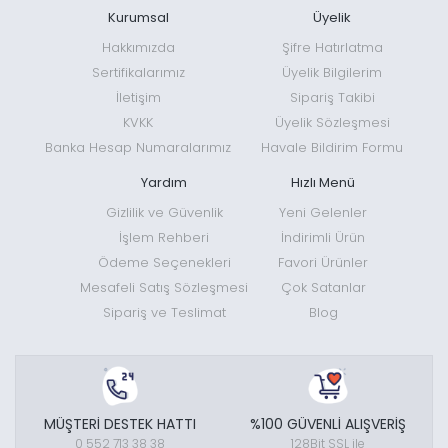
Kurumsal
Üyelik
Hakkımızda
Şifre Hatırlatma
Sertifikalarımız
Üyelik Bilgilerim
İletişim
Sipariş Takibi
KVKK
Üyelik Sözleşmesi
Banka Hesap Numaralarımız
Havale Bildirim Formu
Yardım
Hızlı Menü
Gizlilik ve Güvenlik
Yeni Gelenler
İşlem Rehberi
İndirimli Ürün
Ödeme Seçenekleri
Favori Ürünler
Mesafeli Satış Sözleşmesi
Çok Satanlar
Sipariş ve Teslimat
Blog
MÜŞTERİ DESTEK HATTI
%100 GÜVENLİ ALIŞVERİŞ
0 552 713 38 38
128Bit SSL ile