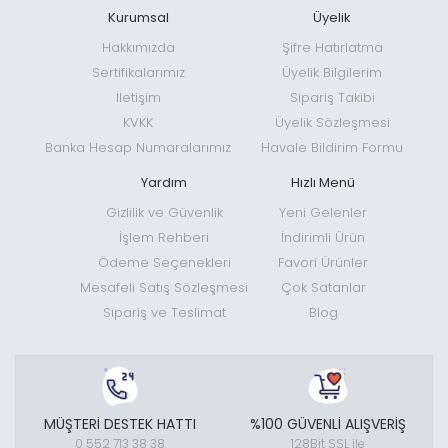
Kurumsal
Üyelik
Hakkımızda
Şifre Hatırlatma
Sertifikalarımız
Üyelik Bilgilerim
İletişim
Sipariş Takibi
KVKK
Üyelik Sözleşmesi
Banka Hesap Numaralarımız
Havale Bildirim Formu
Yardım
Hızlı Menü
Gizlilik ve Güvenlik
Yeni Gelenler
İşlem Rehberi
İndirimli Ürün
Ödeme Seçenekleri
Favori Ürünler
Mesafeli Satış Sözleşmesi
Çok Satanlar
Sipariş ve Teslimat
Blog
MÜŞTERİ DESTEK HATTI
%100 GÜVENLİ ALIŞVERİŞ
0 552 713 38 38
128Bit SSL ile