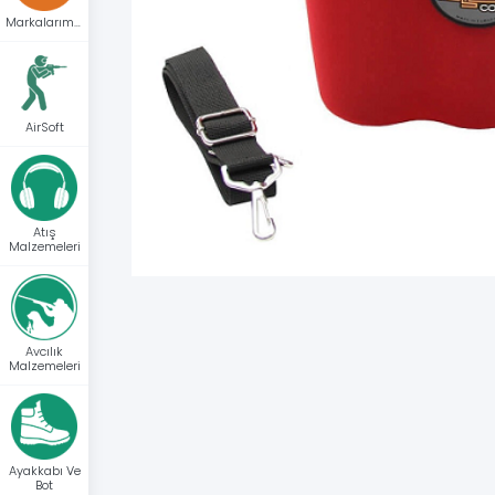
Markalarımız
AirSoft
Atış
Malzemeleri
Avcılık
Malzemeleri
Ayakkabı Ve
Bot