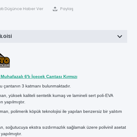
atı Düşünce Haber Ver
Paylaş
ILGISI
 Muhafazalı 6'lı İçecek Çantası Kırmızı
 çantanın 3 katmanı bulunmaktadır.
n, yüksek kaliteli sentetik kumaş ve lamineli sert poli-EVA
 yapılmıştır.
an, polimerik köpük teknolojisi ile yapılan benzersiz bir yalıtım
n, soğutucuya ekstra sızdırmazlık sağlamak üzere polivinil asetat
yapılmıştır.