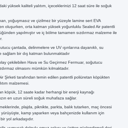
aki yüksek kaliteli yalıtım, içeceklerinizi 12 saat süre ile soğuk
an, yoğuşmasız ve çizilmez bir yüzeyle lamine sert EVA
n oluşurken, orta katman yüksek yoğunluklu Sealed Air patentli
püğünden yapılmıştır ve iç bölme tamamen sızdırmaz malzeme ile
r.
utucu çantada, delinmelere ve UV ışınlarına dayanıklı, su
e sağlam bir dış katman bulunmaktadır
olay çekilebilen Hava ve Su Geçirmez Fermuar, soğutucu
ızdırmaz olmasını mümkün kılmaktadır.
r Şirketi tarafından temin edilen patentli poliüretan köpükten
lıtım malzemesi.
an köpük, 12 saate kadar herhangi bir enerji kaynağı
zın en uzun süreli soğuk muhafaza sağlar.
eklerinde, plajda, piknikte, parkta, balık tutarken, maç öncesi
, yürüyüşte, kamp yaparken veya bahçenizde kullanım için
ir yol arkadaşıdır.
bilir, yumuşak dolgulu omuz askısı ve üstten güçlendirmeli deri