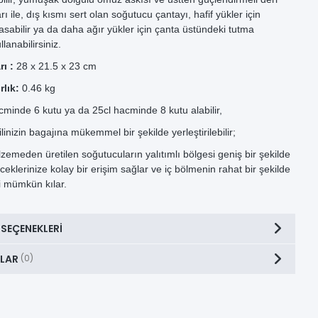
ı ile, dış kısmı sert olan soğutucu çantayı, hafif yükler için
abilir ya da daha ağır yükler için çanta üstündeki tutma
llanabilirsiniz.
ı :
28 x 21.5 x 23 cm
rlık:
0.46 kg
cminde 6 kutu ya da 25cl hacminde 8 kutu alabilir,
nizin bagajına mükemmel bir şekilde yerleştirilebilir;
zemeden üretilen soğutucuların yalıtımlı bölgesi geniş bir şekilde
ceklerinize kolay bir erişim sağlar ve iç bölmenin rahat bir şekilde
i mümkün kılar.
 SEÇENEKLERI
LAR
(0)