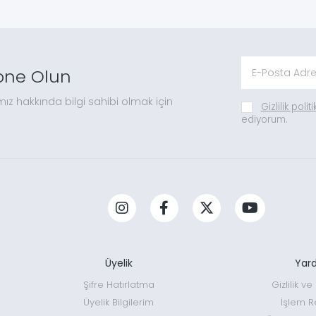
one Olun
mız hakkında bilgi sahibi olmak için
Gizlilik polit
ediyorum.
Üyelik
Yar
Şifre Hatırlatma
Gizlilik v
Üyelik Bilgilerim
İşlem R