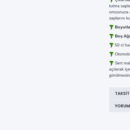
tutma saplar
omzunuza as
saplarını ku
Boyutlar
Boş Ağı
50 cl ha
Otomobili
Sert mal
açılarak içe
görülmesin
TAKSIT
YORUM