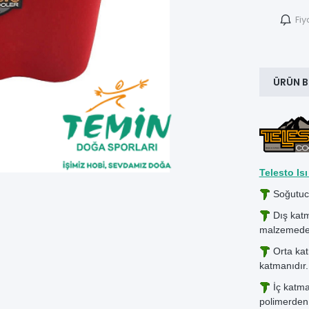
Fiy
ÜRÜN B
Telesto Isı
Soğutucu
Dış katma
malzemeden
Orta katm
katmanıdır.
İç katma
polimerden 