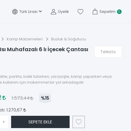
Türk Lirası
Üyelik
Sepetim
0
Kamp Malzemeleri
Buzluk & Soğutucu
Isı Muhafazalı 6 lı İçecek Çantası
Telesto
nikte, parkta, balık tutarken, yürüyüşte, kamp yaparken veya
 kullanım için mükemmel bir yol arkadaşıdır.
2
1.573,44
%15
atı:
1.270,67
+
SEPETE EKLE