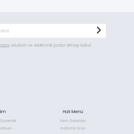
ikasını
okudum ve elektronik posta almayı kabul
dım
Hızlı Menü
e Güvenlik
Yeni Gelenler
ehberi
İndirimli Ürün