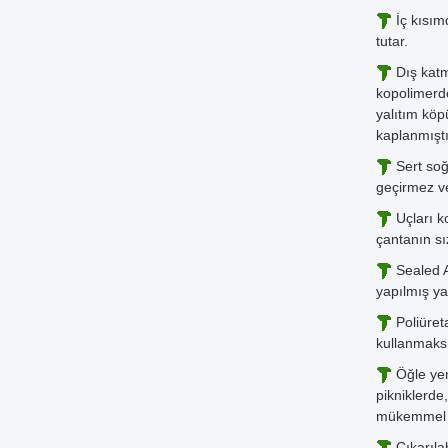
İç kısımd
tutar.
Dış katm
kopolimerde
yalıtım kö
kaplanmıştı
Sert soğ
geçirmez v
Uçları k
çantanın s
Sealed Ai
yapılmış ya
Poliüret
kullanmaksı
Öğle yem
pikniklerde
mükemmel b
Çıkarıla