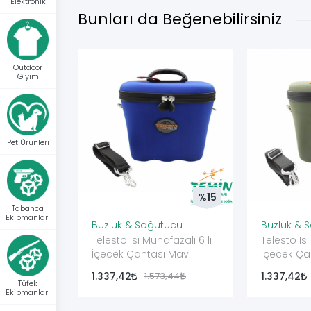
Elektronik
Bunları da Beğenebilirsiniz
Outdoor
Giyim
Pet Ürünleri
%15
Tabanca
Ekipmanları
Buzluk & Soğutucu
Buzluk & 
Telesto Isı Muhafazalı 6 lı
Telesto Isı
İçecek Çantası Mavi
İçecek Ça
1.337,42
1.573,44
1.337,42
Tüfek
Ekipmanları