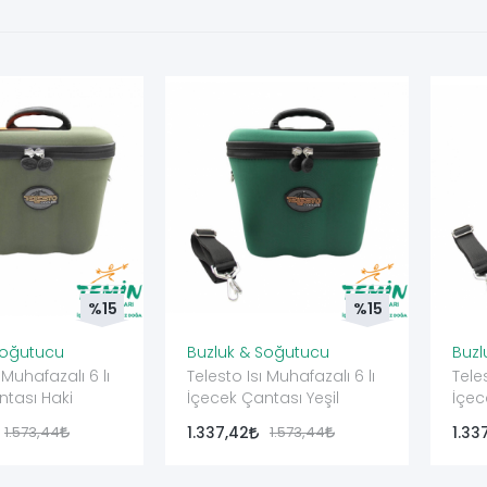
%15
%15
Soğutucu
Buzluk & Soğutucu
Buzl
 Muhafazalı 6 lı
Telesto Isı Muhafazalı 6 lı
Tele
ntası Haki
İçecek Çantası Yeşil
İçec
1.573,44
1.337,42
1.573,44
1.33