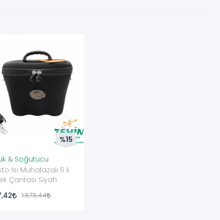
%15
uk & Soğutucu
sto Isı Muhafazalı 6 lı
ek Çantası Siyah
7,42
1.573,44