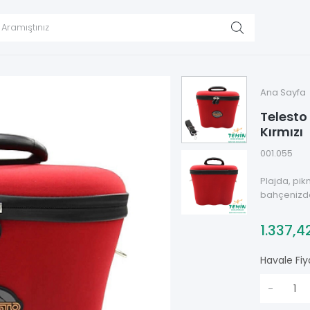
Ana Sayfa
Telesto 
Kırmızı
001.055
Plajda, pik
bahçenizde
1.337,4
Havale Fiy
-