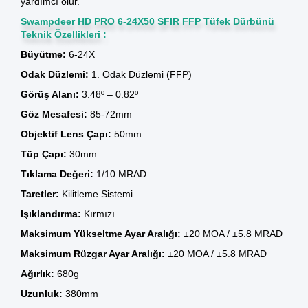
yardımcı olur.
Swampdeer HD PRO 6-24X50 SFIR FFP Tüfek Dürbünü
Teknik Özellikleri :
Büyütme:
6-24X
Odak Düzlemi:
1. Odak Düzlemi (FFP)
Görüş Alanı:
3.48º – 0.82º
Göz Mesafesi:
85-72mm
Objektif Lens Çapı:
50mm
Tüp Çapı:
30mm
Tıklama Değeri:
1/10 MRAD
Taretler:
Kilitleme Sistemi
Işıklandırma:
Kırmızı
Maksimum Yükseltme Ayar Aralığı:
±20 MOA / ±5.8 MRAD
Maksimum Rüzgar Ayar Aralığı:
±20 MOA / ±5.8 MRAD
Ağırlık:
680g
Uzunluk:
380mm