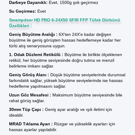
Darbeye Dayanıklı:
Evet, 1500g şok geçirmez
Su Geçirmez:
Evet
Swampdeer HD PRO 6-24X50 SFIR FFP Tüfek Dürbünü
Özellikleri :
Geniş Büyütme Aralığı :
6X'ten 24X'e kadar değişen
büyütme ile geniş görüşten hassas hedeflemeye kadar her
türlü atış senaryosuna uygun.
1. Odak Düzlemi Retikülü :
Büyütme ile birlikte ölçeklenen
retikül, her büyütme seviyesinde doğru tutma ve menzil
belirleme imkanı sağlar.
Geniş Görüş Alanı :
Düşük büyütme seviyelerinde durumsal
farkındalık sağlar, yüksek büyütme seviyelerinde ise hassas
hedefleme yapılmasını sağlar.
Uzun Göz Mesafesi :
Maksimum büyütme seviyesinde bile
rahat görüş sağlar.
30mm Tüp Çapı :
Geniş ayar aralığı ve ışık iletimi için
idealdir.
MRAD Tıklama Ayarı :
Rüzgar ve yükseklik ayarları için
hassas ayarlar yapılabilir.