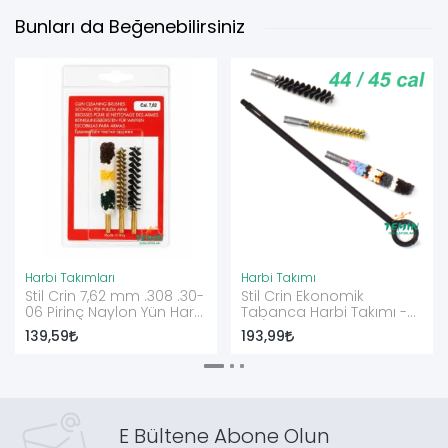
Bunları da Beğenebilirsiniz
Harbi Takımları
Harbi Takımı
Stil Crin 7,62 mm .308 .30-
Stil Crin Ekonomik
06 Pirinç Naylon Yün Harbi
Tabanca Harbi Takımı -
Ucu Seti
44/45 cal
139,59
193,99
E Bültene Abone Olun