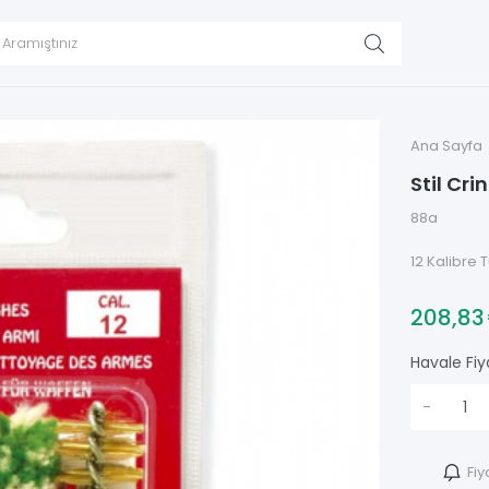
Ana Sayfa
Stil Cri
88a
12 Kalibre 
208,8
Havale Fiy
-
Fiy