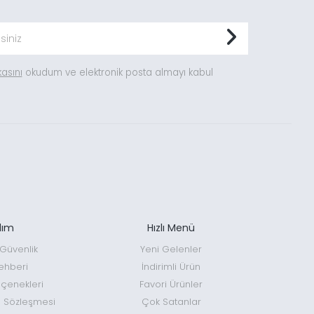
ikasını
okudum ve elektronik posta almayı kabul
dım
Hızlı Menü
e Güvenlik
Yeni Gelenler
ehberi
İndirimli Ürün
enekleri
Favori Ürünler
ş Sözleşmesi
Çok Satanlar