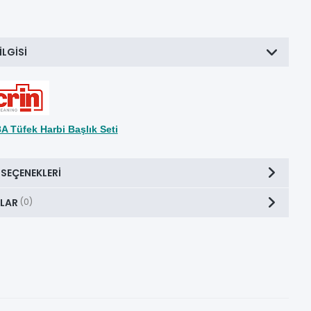
ILGISI
8A Tüfek Harbi Başlık Seti
 SEÇENEKLERI
LAR
(0)