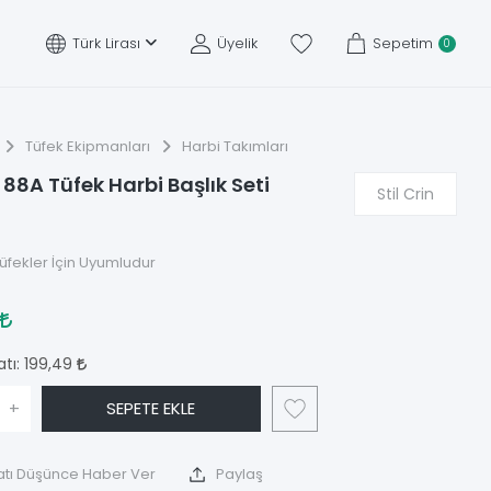
Türk Lirası
Üyelik
Sepetim
0
Tüfek Ekipmanları
Harbi Takımları
n 88A Tüfek Harbi Başlık Seti
Stil Crin
Tüfekler İçin Uyumludur
3
atı:
199,49
+
SEPETE EKLE
atı Düşünce Haber Ver
Paylaş