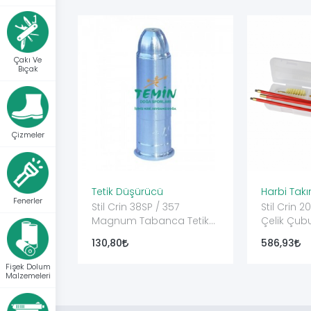
Çakı Ve
Bıçak
Çizmeler
Tetik Düşürücü
Harbi Takı
Fenerler
Stil Crin 38SP / 357
Stil Crin 2
Magnum Tabanca Tetik
Çelik Çubu
Düşürücü
Takımı
130,80
586,93
Fişek Dolum
Malzemeleri