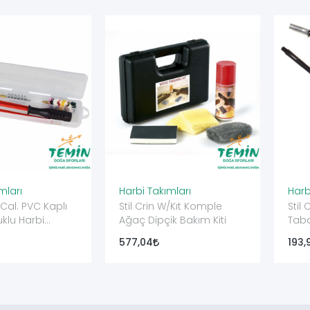
mları
Harbi Takımları
Harb
0Cal. PVC Kaplı
Stil Crin W/Kıt Komple
Stil
klu Harbi
Ağaç Dipçik Bakım Kiti
Taba
6,3
577,04
193,