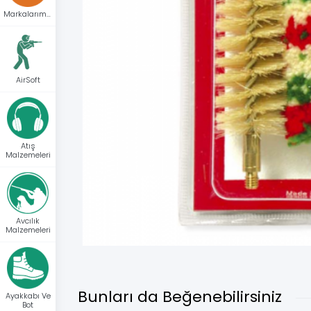
Markalarımız
AirSoft
Atış
Malzemeleri
Avcılık
Malzemeleri
Bunları da Beğenebilirsiniz
Ayakkabı Ve
Bot