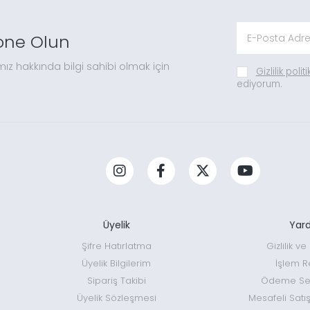
one Olun
mız hakkında bilgi sahibi olmak için
Gizlilik polit
ediyorum.
Üyelik
Yar
Şifre Hatırlatma
Gizlilik v
Üyelik Bilgilerim
İşlem R
Sipariş Takibi
Ödeme Seç
Üyelik Sözleşmesi
Mesafeli Satı