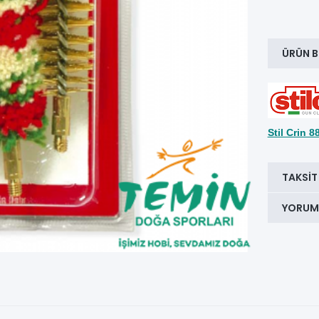
ÜRÜN B
Stil Crin 8
TAKSIT
YORUM