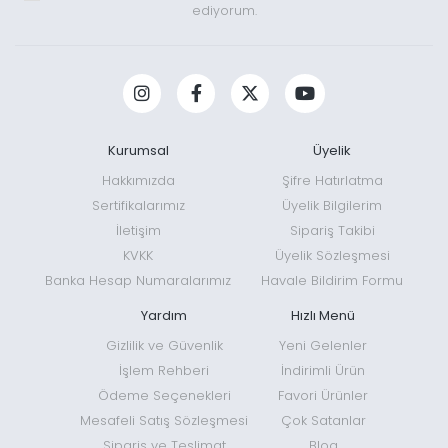
ediyorum.
Kurumsal
Üyelik
Hakkımızda
Şifre Hatırlatma
Sertifikalarımız
Üyelik Bilgilerim
İletişim
Sipariş Takibi
KVKK
Üyelik Sözleşmesi
Banka Hesap Numaralarımız
Havale Bildirim Formu
Yardım
Hızlı Menü
Gizlilik ve Güvenlik
Yeni Gelenler
İşlem Rehberi
İndirimli Ürün
Ödeme Seçenekleri
Favori Ürünler
Mesafeli Satış Sözleşmesi
Çok Satanlar
Sipariş ve Teslimat
Blog