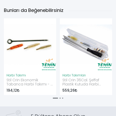
Bunları da Beğenebilirsiniz
Harbi Takımı
Harbi Takımları
Stil Crin Ekonomik
Stil Crin 36Cal. Şeffaf
Tabanca Harbi Takımı - 9
Plastik Kutuda Harbi
mm
Takımı
194,12
559,26