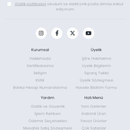
Gizlilik politikasını
okudum ve elektronik posta almayı kabul
Amaca özel ışık yapısı:
Geniş alan aydınlatma, odaklı uzak
ediyorum.
ışık, çalışma ışığı veya su altı video aydınlatması
seçenekleri.
Dayanıklı gövde:
Seçili modellerde havacılık sınıfı
alüminyum, yüksek dayanımlı polimer, naylon ve fiber
destekli malzemeler.
Kurumsal
Üyelik
Su ve toz koruması:
Modeline göre IP65, IP66, IP67, IPX7
Hakkımızda
Şifre Hatırlatma
veya profesyonel dalış kullanımına uygun IPX8 koruma.
Sertifikalarımız
Üyelik Bilgilerim
İletişim
Sipariş Takibi
Çoklu ışık seviyeleri:
Yüksek, orta, düşük, ay ışığı, flaş ve
KVKK
Üyelik Sözleşmesi
SOS gibi farklı çalışma modları.
Banka Hesap Numaralarımız
Havale Bildirim Formu
Şarj kolaylığı:
Seçili modellerde USB-C bağlantısı, dahili
Yardım
Hızlı Menü
şarj sistemi veya doğrudan fener üzerinden şarj imkânı.
Gizlilik ve Güvenlik
Yeni Gelenler
Enerji verimliliği:
Kullanım süresini destekleyen farklı güç
İşlem Rehberi
İndirimli Ürün
modları ve yüksek verimli LED sistemleri.
Ödeme Seçenekleri
Favori Ürünler
Farklı ışık renkleri:
Modeline göre beyaz, sıcak beyaz,
Mesafeli Satış Sözleşmesi
Çok Satanlar