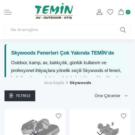
0
Skywoods Fenerleri Çok Yakında TEMİN’de
Outdoor, kamp, av, balıkçılık, günlük kullanım ve
profesyonel ihtiyaçlara yönelik seçili Skywoods el feneri,
kafa feneri ve aydınlatma ürünleri stoklara eklendikçe bu
Ana Sayfa
Skywoods
sayfada yerini alacaktır.
FILTRELE
Skywoods Fenerleri: Outdoor,
Taktik ve Dalış İçin Güçlü
Aydınlatma