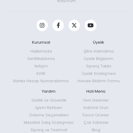
ediyorum.
Kurumsal
Üyelik
Hakkımızda
Şifre Hatırlatma
Sertifikalarımız
Üyelik Bilgilerim
İletişim
Sipariş Takibi
KVKK
Üyelik Sözleşmesi
Banka Hesap Numaralarımız
Havale Bildirim Formu
Yardım
Hızlı Menü
Gizlilik ve Güvenlik
Yeni Gelenler
İşlem Rehberi
İndirimli Ürün
Ödeme Seçenekleri
Favori Ürünler
Mesafeli Satış Sözleşmesi
Çok Satanlar
Sipariş ve Teslimat
Blog