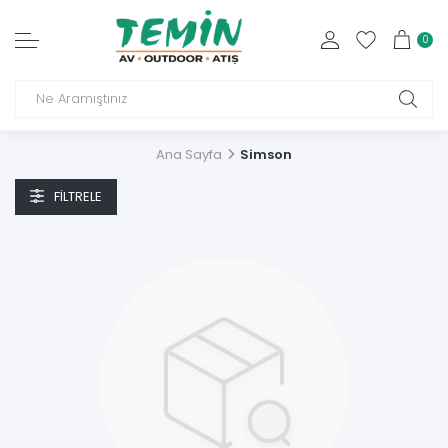
0
Ana Sayfa
Simson
FILTRELE