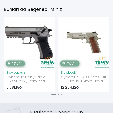
Bunları da Beğenebilirsiniz
Blowbacksiz
Blowbackli
Cybergun Baby Eagle
Cybergun Swiss Arms 1911
NBB Silver 4,5mm 22BB
TR Gümüş 4,5mm Havalı
Havalı Tabanca
Tabanca
5.081,18
12.264,12
E Bültene Abone Olun