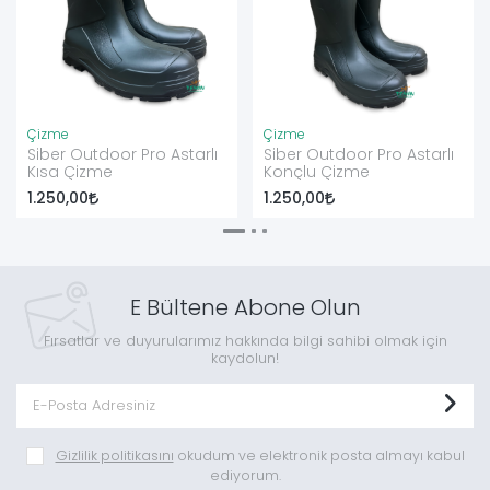
Çizme
Çizme
Siber Outdoor Pro Astarlı
Siber Outdoor Pro Astarlı
Kısa Çizme
Konçlu Çizme
1.250,00
1.250,00
E Bültene Abone Olun
Fırsatlar ve duyurularımız hakkında bilgi sahibi olmak için
kaydolun!
Gizlilik politikasını
okudum ve elektronik posta almayı kabul
ediyorum.