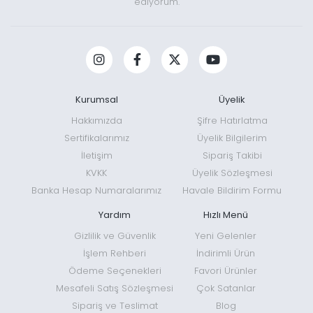
ediyorum.
Kurumsal
Üyelik
Hakkımızda
Şifre Hatırlatma
Sertifikalarımız
Üyelik Bilgilerim
İletişim
Sipariş Takibi
KVKK
Üyelik Sözleşmesi
Banka Hesap Numaralarımız
Havale Bildirim Formu
Yardım
Hızlı Menü
Gizlilik ve Güvenlik
Yeni Gelenler
İşlem Rehberi
İndirimli Ürün
Ödeme Seçenekleri
Favori Ürünler
Mesafeli Satış Sözleşmesi
Çok Satanlar
Sipariş ve Teslimat
Blog