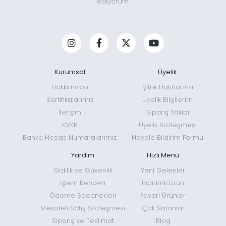
ediyorum.
Kurumsal
Üyelik
Hakkımızda
Şifre Hatırlatma
Sertifikalarımız
Üyelik Bilgilerim
İletişim
Sipariş Takibi
KVKK
Üyelik Sözleşmesi
Banka Hesap Numaralarımız
Havale Bildirim Formu
Yardım
Hızlı Menü
Gizlilik ve Güvenlik
Yeni Gelenler
İşlem Rehberi
İndirimli Ürün
Ödeme Seçenekleri
Favori Ürünler
Mesafeli Satış Sözleşmesi
Çok Satanlar
Sipariş ve Teslimat
Blog