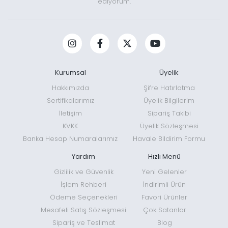
ediyorum.
Kurumsal
Üyelik
Hakkımızda
Şifre Hatırlatma
Sertifikalarımız
Üyelik Bilgilerim
İletişim
Sipariş Takibi
KVKK
Üyelik Sözleşmesi
Banka Hesap Numaralarımız
Havale Bildirim Formu
Yardım
Hızlı Menü
Gizlilik ve Güvenlik
Yeni Gelenler
İşlem Rehberi
İndirimli Ürün
Ödeme Seçenekleri
Favori Ürünler
Mesafeli Satış Sözleşmesi
Çok Satanlar
Sipariş ve Teslimat
Blog