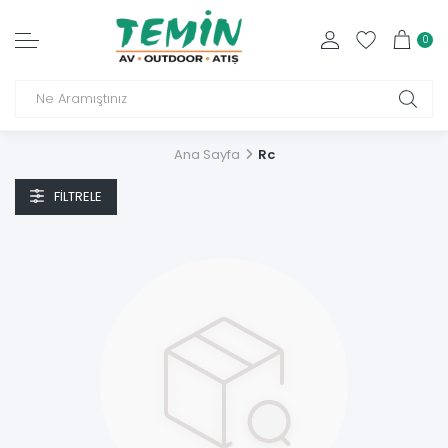
0
Ana Sayfa
Rc
FILTRELE