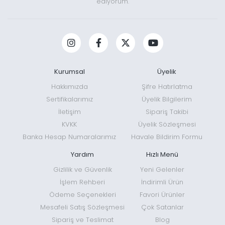
ediyorum.
Kurumsal
Üyelik
Hakkımızda
Şifre Hatırlatma
Sertifikalarımız
Üyelik Bilgilerim
İletişim
Sipariş Takibi
KVKK
Üyelik Sözleşmesi
Banka Hesap Numaralarımız
Havale Bildirim Formu
Yardım
Hızlı Menü
Gizlilik ve Güvenlik
Yeni Gelenler
İşlem Rehberi
İndirimli Ürün
Ödeme Seçenekleri
Favori Ürünler
Mesafeli Satış Sözleşmesi
Çok Satanlar
Sipariş ve Teslimat
Blog