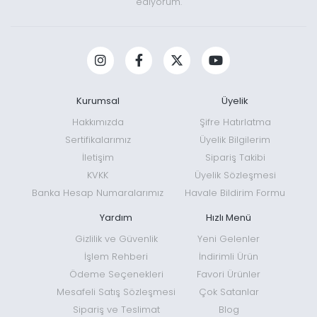
ediyorum.
Kurumsal
Üyelik
Hakkımızda
Şifre Hatırlatma
Sertifikalarımız
Üyelik Bilgilerim
İletişim
Sipariş Takibi
KVKK
Üyelik Sözleşmesi
Banka Hesap Numaralarımız
Havale Bildirim Formu
Yardım
Hızlı Menü
Gizlilik ve Güvenlik
Yeni Gelenler
İşlem Rehberi
İndirimli Ürün
Ödeme Seçenekleri
Favori Ürünler
Mesafeli Satış Sözleşmesi
Çok Satanlar
Sipariş ve Teslimat
Blog