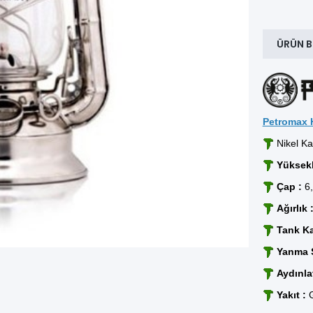
ÜRÜN B
Petromax 
Nikel K
Yüksekl
Çap :
6,
Ağırlık 
Tank Ka
Yanma S
Aydınla
Yakıt :
G