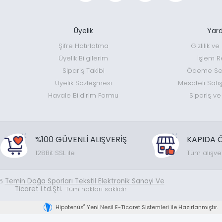
Üyelik
Yar
Şifre Hatırlatma
Gizlilik v
Üyelik Bilgilerim
İşlem R
Sipariş Takibi
Ödeme Seç
Üyelik Sözleşmesi
Mesafeli Satı
Havale Bildirim Formu
Sipariş ve
%100 GÜVENLİ ALIŞVERİŞ
KAPIDA 
128Bit SSL ile
Tüm alışve
26
Temin Doğa Sporları Tekstil Elektronik Sanayi Ve
Ticaret Ltd.Şti.
. Tüm hakları saklıdır.
®
Hipotenüs
Yeni Nesil E-Ticaret Sistemleri ile Hazırlanmıştır.