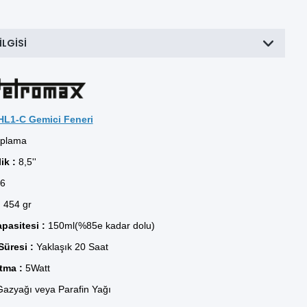
ILGISI
HL1-C Gemici Feneri
aplama
ik :
8,5''
6
:
454 gr
pasitesi :
150ml(%85e kadar dolu)
üresi :
Yaklaşık 20 Saat
tma :
5Watt
azyağı veya Parafin Yağı