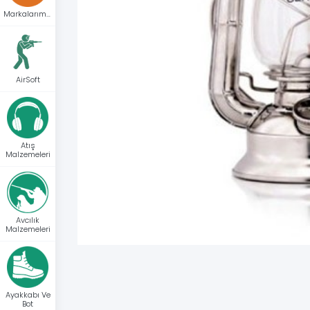
Markalarımız
AirSoft
Atış
Malzemeleri
Avcılık
Malzemeleri
Ayakkabı Ve
Bot