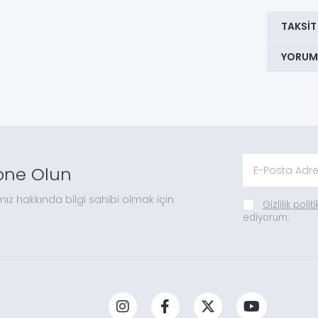
TAKSIT
YORUM
one Olun
mız hakkında bilgi sahibi olmak için
Gizlilik polit
ediyorum.