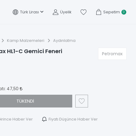
Türk Lirası
Üyelik
Sepetim
0
Kamp Malzemeleri
Aydınlatma
x HL1-C Gemici Feneri
Petromax
atı:
47,50
TÜKENDİ
irince Haber Ver
Fiyatı Düşünce Haber Ver