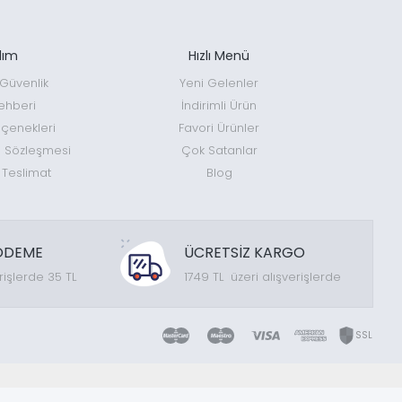
dım
Hızlı Menü
e Güvenlik
Yeni Gelenler
ehberi
İndirimli Ürün
enekleri
Favori Ürünler
ş Sözleşmesi
Çok Satanlar
 Teslimat
Blog
ÖDEME
ÜCRETSİZ KARGO
rişlerde 35 TL
1749 TL üzeri alışverişlerde