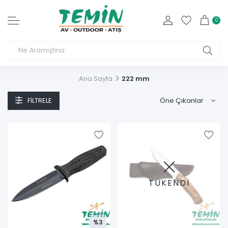
0
Ana Sayfa
222 mm
FILTRELE
TÜKENDİ
%3