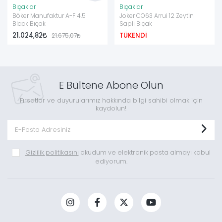
Bıçaklar
Bıçaklar
Böker Manufaktur A-F 4.5
Joker CO63 Arrui 12 Zeytin
Black Bıçak
Saplı Bıçak
21.024,82
TÜKENDİ
21.675,07
E Bültene Abone Olun
Fırsatlar ve duyurularımız hakkında bilgi sahibi olmak için
kaydolun!
Gizlilik politikasını
okudum ve elektronik posta almayı kabul
ediyorum.