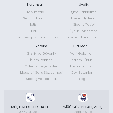
Kurumsal
Üyelik
Hakkımızda
Şifre Hatırlatma
Sertifikalarımız
Üyelik Bilgilerim
İletişim
Sipariş Takibi
KVKK
Üyelik Sözleşmesi
Banka Hesap Numaralarımız
Havale Bildirim Formu
Yardım
Hızlı Menü
Gizlilik ve Güvenlik
Yeni Gelenler
İşlem Rehberi
İndirimli Ürün
Ödeme Seçenekleri
Favori Ürünler
Mesafeli Satış Sözleşmesi
Çok Satanlar
Sipariş ve Teslimat
Blog
MÜŞTERİ DESTEK HATTI
%100 GÜVENLİ ALIŞVERİŞ
0 552 713 38 38
128Bit SSL ile