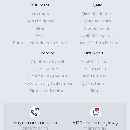
Kurumsal
Üyelik
Hakkımızda
Şifre Hatırlatma
Sertifikalarımız
Üyelik Bilgilerim
İletişim
Sipariş Takibi
KVKK
Üyelik Sözleşmesi
Banka Hesap Numaralarımız
Havale Bildirim Formu
Yardım
Hızlı Menü
Gizlilik ve Güvenlik
Yeni Gelenler
İşlem Rehberi
İndirimli Ürün
Ödeme Seçenekleri
Favori Ürünler
Mesafeli Satış Sözleşmesi
Çok Satanlar
Sipariş ve Teslimat
Blog
MÜŞTERİ DESTEK HATTI
%100 GÜVENLİ ALIŞVERİŞ
0 552 713 38 38
128Bit SSL ile