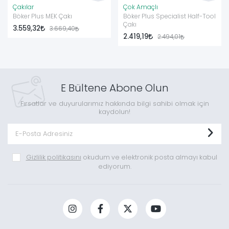
Çakılar
Çok Amaçlı
Böker Plus MEK Çakı
Böker Plus Specialist Half-Tool
Çakı
3.559,32
3.669,40
2.419,19
2.494,01
E Bültene Abone Olun
Fırsatlar ve duyurularımız hakkında bilgi sahibi olmak için
kaydolun!
Gizlilik politikasını
okudum ve elektronik posta almayı kabul
ediyorum.