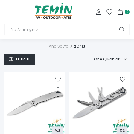
0
Ana Sayfa
2Cr13
FILTRELE
%3
%3