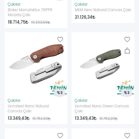
Çakılar
Çakılar
Böker Manufaktur TRPPR
MKM Hero Natural Canvas Çakı
Micarta Çakı
21.126,34
18.714,75
19.293,56
%3
%3
Çakılar
Çakılar
Lionsteel Nano Natural
Lionsteel Nano Green Canvas
Canvas Çakı
Çakı
13.349,43
13.349,43
13.762,30
13.762,30