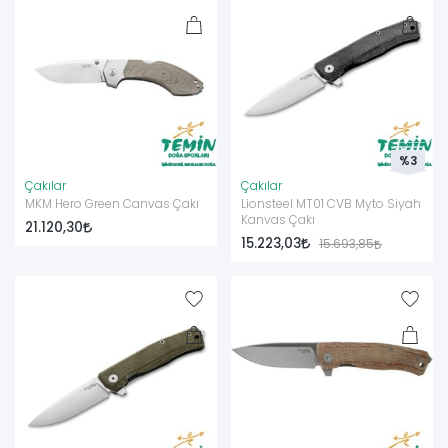
%3
Çakılar
Çakılar
MKM Hero Green Canvas Çakı
Lionsteel MT01 CVB Myto Siyah
Kanvas Çakı
21.120,30
15.223,03
15.693,85