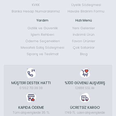
KVKK
Üyelik Sözleşmesi
Banka Hesap Numaralarımız
Havale Bildirim Formu
Yardım
Hızlı Menü
Gizlilik ve Güvenlik
Yeni Gelenler
İşlem Rehberi
İndirimli Ürün
Ödeme Seçenekleri
Favori Ürünler
Mesafeli Satış Sözleşmesi
Çok Satanlar
Sipariş ve Teslimat
Blog
MÜŞTERİ DESTEK HATTI
%100 GÜVENLİ ALIŞVERİŞ
0 552 713 38 38
128Bit SSL ile
KAPIDA ÖDEME
ÜCRETSİZ KARGO
Tüm alışverişlerde 35 TL
1749 TL üzeri alışverişlerde